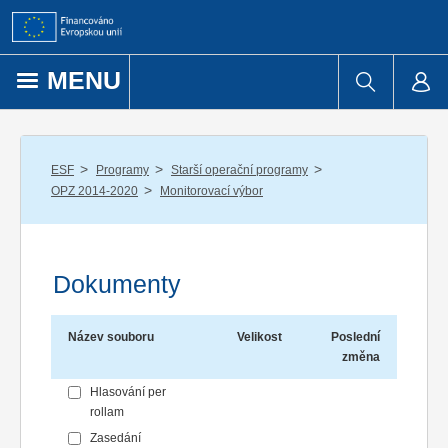
Přejít k obsahu
MENU
/
/
/
ESF
Programy
Starší operační programy
/
OPZ 2014-2020
Monitorovací výbor
Dokumenty
Název souboru
Velikost
Poslední
změna
Hlasování per
rollam
Zasedání