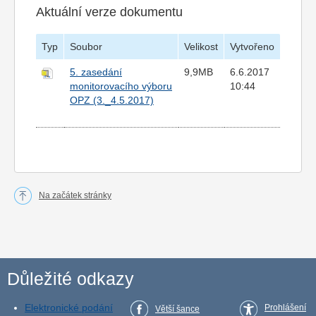
Aktuální verze dokumentu
Typ
Soubor
Velikost
Vytvořeno
5. zasedání
9,9MB
6.6.2017
monitorovacího výboru
10:44
OPZ (3._4.5.2017)
Na začátek stránky
Důležité odkazy
Elektronické podání
Prohlášení
Větší šance