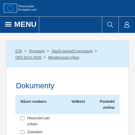
Přejít k obsahu
MENU
/
/
/
ESF
Programy
Starší operační programy
/
OPZ 2014-2020
Monitorovací výbor
Dokumenty
Název souboru
Velikost
Poslední
změna
Hlasování per
rollam
Zasedání