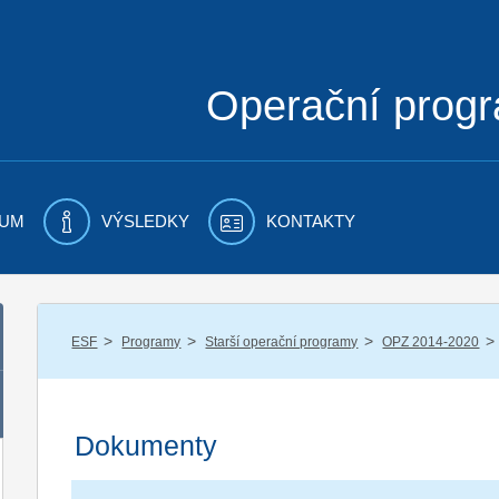
Operační prog
UM
VÝSLEDKY
KONTAKTY
/
/
/
/
ESF
Programy
Starší operační programy
OPZ 2014-2020
Dokumenty