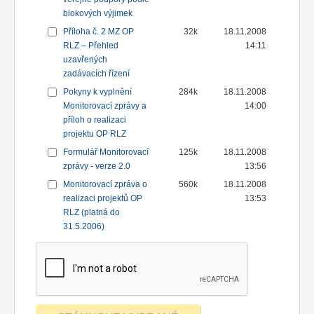
blokových výjimek
Příloha č. 2 MZ OP
32k
18.11.2008
RLZ – Přehled
14:11
uzavřených
zadávacích řízení
Pokyny k vyplnění
284k
18.11.2008
Monitorovací zprávy a
14:00
příloh o realizaci
projektu OP RLZ
Formulář Monitorovací
125k
18.11.2008
zprávy - verze 2.0
13:56
Monitorovací zpráva o
560k
18.11.2008
realizaci projektů OP
13:53
RLZ (platná do
31.5.2006)