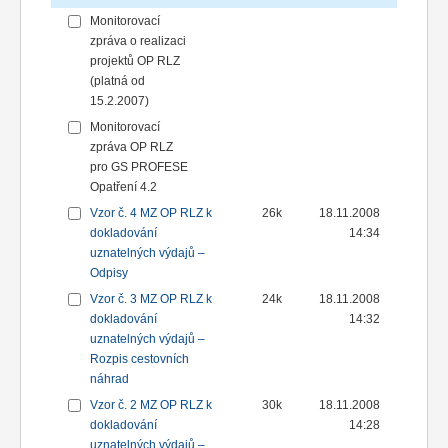
Monitorovací
zpráva o realizaci
projektů OP RLZ
(platná od
15.2.2007)
Monitorovací
zpráva OP RLZ
pro GS PROFESE
Opatření 4.2
Vzor č. 4 MZ OP RLZ k
26k
18.11.2008
dokladování
14:34
uznatelných výdajů –
Odpisy
Vzor č. 3 MZ OP RLZ k
24k
18.11.2008
dokladování
14:32
uznatelných výdajů –
Rozpis cestovních
náhrad
Vzor č. 2 MZ OP RLZ k
30k
18.11.2008
dokladování
14:28
uznatelných výdajů –