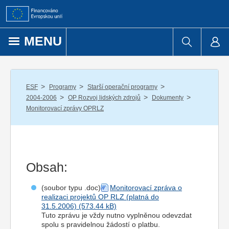
Přejít k obsahu
MENU
/
/
/
ESF
Programy
Starší operační programy
/
/
/
2004-2006
OP Rozvoj lidských zdrojů
Dokumenty
Monitorovací zprávy OPRLZ
Obsah:
(soubor typu .doc)
Monitorovací zpráva o
realizaci projektů OP RLZ (platná do
31.5.2006)
Tuto zprávu je vždy nutno vyplněnou odevzdat
spolu s pravidelnou žádostí o platbu.