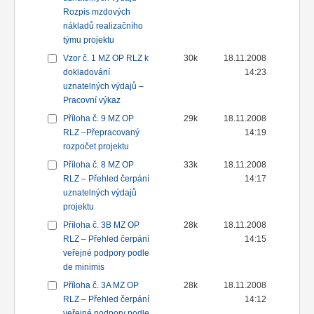
Rozpis mzdových
nákladů realizačního
týmu projektu
Vzor č. 1 MZ OP RLZ k
30k
18.11.2008
dokladování
14:23
uznatelných výdajů –
Pracovní výkaz
Příloha č. 9 MZ OP
29k
18.11.2008
RLZ –Přepracovaný
14:19
rozpočet projektu
Příloha č. 8 MZ OP
33k
18.11.2008
RLZ – Přehled čerpání
14:17
uznatelných výdajů
projektu
Příloha č. 3B MZ OP
28k
18.11.2008
RLZ – Přehled čerpání
14:15
veřejné podpory podle
de minimis
Příloha č. 3A MZ OP
28k
18.11.2008
RLZ – Přehled čerpání
14:12
veřejné podpory podle