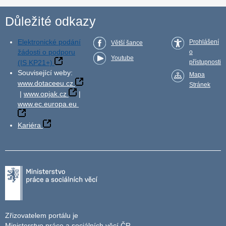
Důležité odkazy
Elektronické podání
Prohlášení
Větší šance
žádosti o podporu
o
Youtube
(IS KP21+)
přístupnosti
Související weby:
Mapa
www.dotaceeu.cz
Stránek
|
www.opjak.cz
|
www.ec.europa.eu
Kariéra
Zřizovatelem portálu je
Ministerstvo práce a sociálních věcí ČR