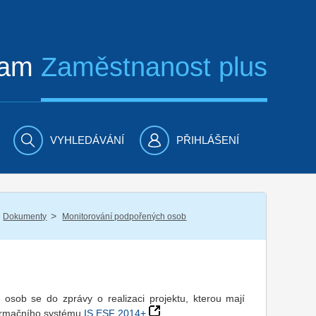
ram
Zaměstnanost plus
VYHLEDÁVÁNÍ
PŘIHLÁŠENÍ
/
Dokumenty
Monitorování podpořených osob
osob se do zprávy o realizaci projektu, kterou mají
nformačního systému
IS ESF 2014+
.