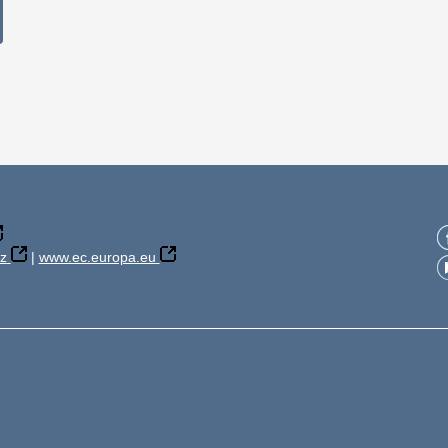
z
|
www.ec.europa.eu