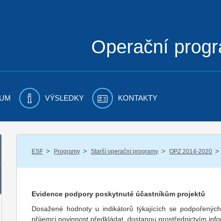
Operační prog
UM
VÝSLEDKY
KONTAKTY
/
/
/
/
ESF
Programy
Starší operační programy
OPZ 2014-2020
Evidence podpory poskytnuté účastníkům projektů
Dosažené hodnoty u indikátorů týkajících se podpořených 
příjemci povinnost předkládat, dostanou prostřednictvím i