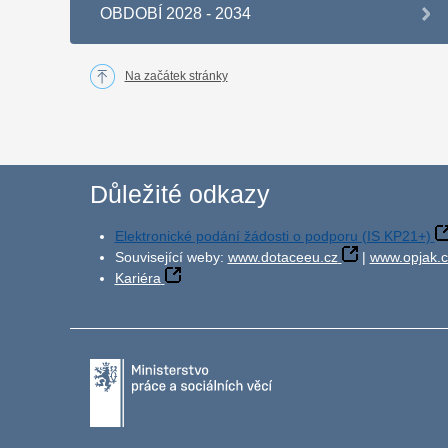
OBDOBÍ 2028 - 2034
Na začátek stránky
Důležité odkazy
Elektronické podání žádosti o podporu (IS KP21+)
Související weby:
www.dotaceeu.cz
|
www.opjak.c
Kariéra