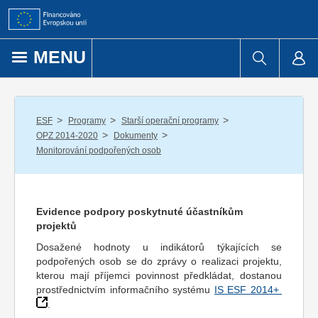
Přejít k obsahu
MENU
/
/
/
ESF
Programy
Starší operační programy
/
/
OPZ 2014-2020
Dokumenty
Monitorování podpořených osob
Evidence podpory poskytnuté účastníkům
projektů
Dosažené hodnoty u indikátorů týkajících se
podpořených osob se do zprávy o realizaci projektu,
kterou mají příjemci povinnost předkládat, dostanou
prostřednictvím informačního systému
IS ESF 2014+
.