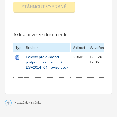
Aktuální verze dokumentu
Typ
Soubor
Velikost
Vytvořeno
Pokyny pro evidenci
3,9MB
12.1.2017
podpor účastníků v IS
17:35
ESF2014_04_revize.docx
Na začátek stránky