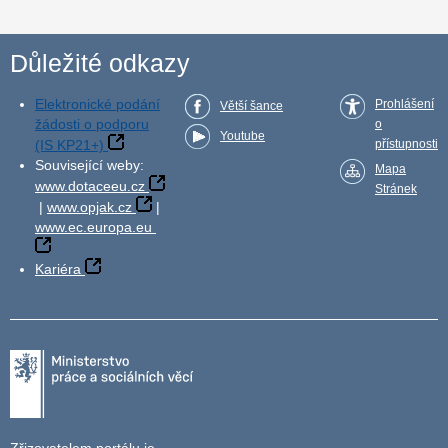
Důležité odkazy
Elektronické podání
Prohlášení
Větší šance
žádosti o podporu
o
Youtube
(IS KP21+)
přístupnosti
Související weby:
Mapa
www.dotaceeu.cz
Stránek
|
www.opjak.cz
|
www.ec.europa.eu
Kariéra