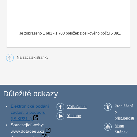
Je zobrazeno 1 681 - 1 700 položek z celkového počtu 5 391.
Na začátek stránky
Důležité odkazy
Elektronické podání
Prohlášení
Větší šance
žádosti o podporu
o
Youtube
(IS KP21+)
přístupnosti
Související weby:
Mapa
www.dotaceeu.cz
Stránek