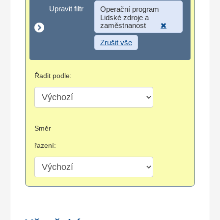
Upravit filtr
Upravit filtr
Operační program
Lidské zdroje a
zaměstnanost
Zrušit vše
Řadit podle:
Směr
řazení: