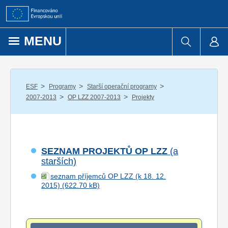
Přejít k obsahu
MENU
/
/
/
ESF
Programy
Starší operační programy
/
/
2007-2013
OP LZZ 2007-2013
Projekty
SEZNAM PROJEKTŮ OP LZZ
(a
starších)
seznam příjemců OP LZZ (k 18. 12.
2015)