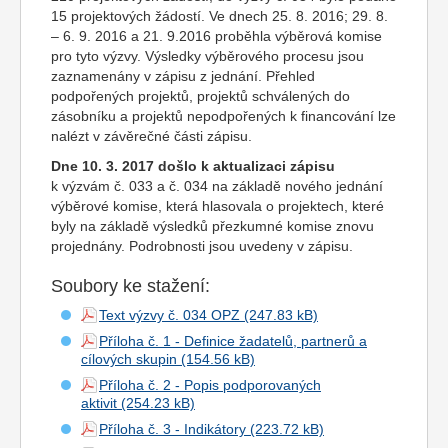
15
projekt
ových žádostí. Ve dnech 25. 8. 2016; 29. 8.
– 6. 9. 2016 a 21. 9.2016 proběhla výběrová komise
pro tyto výzvy. Výsledky výběrového procesu jsou
zaznamenány v zápisu z jednání. Přehled
podpořených
projekt
ů,
projekt
ů schválených do
zásobníku a
projekt
ů nepodpořených k financování lze
nalézt v závěrečné části zápisu.
Dne 10. 3. 2017 došlo k aktualizaci zápisu
k výzvám č. 033 a č. 034 na základě nového jednání
výběrové komise, která hlasovala o projektech, které
byly na základě výsledků přezkumné komise znovu
projednány. Podrobnosti jsou uvedeny v zápisu.
Soubory ke stažení:
Text výzvy č. 034 OPZ
Příloha č. 1 - Definice žadatelů, partnerů a
cílových skupin
Příloha č. 2 - Popis podporovaných
aktivit
Příloha č. 3 - Indikátory