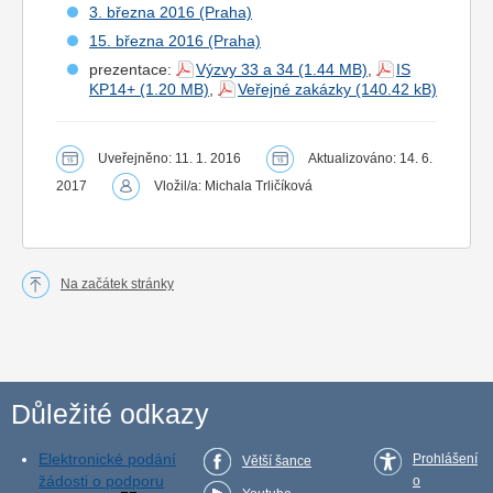
3. března 2016 (Praha)
15. března 2016 (Praha)
prezentace:
Výzvy 33 a 34
,
IS
KP14+
,
Veřejné zakázky
Uveřejněno: 11. 1. 2016
Aktualizováno: 14. 6.
2017
Vložil/a: Michala Trličíková
Na začátek stránky
Důležité odkazy
Elektronické podání
Prohlášení
Větší šance
žádosti o podporu
o