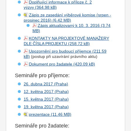
Doplňující informace k příloze č. 2
výzvy
Zápis ze zasedání výběrové komise (srpen -
prosinec 2016)
Zápis aktualizovaný k 10. 3. 2016
KONTAKTY NA PROJEKTOVÉ MANAŽERY
DLE ČÍSLA PROJEKTU
Upozornění pro budoucí příjemce
(postup při uzavírání právního aktu)
Dokument pro žadatele
Semináře pro příjemce:
26. dubna 2017 (Praha)
12. května 2017 (Praha)
15. května 2017 (Praha)
19. května 2017 (Praha)
prezentace
Semináře pro žadatele: