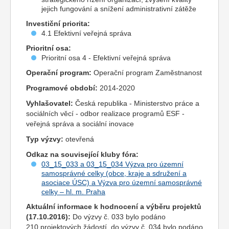
jejich fungování a snížení administrativní zátěže
Investiční priorita:
4.1 Efektivní veřejná správa
Prioritní osa:
Prioritní osa 4 - Efektivní veřejná správa
Operační program:
Operační program Zaměstnanost
Programové období:
2014-2020
Vyhlašovatel:
Česká republika - Ministerstvo práce a
sociálních věcí - odbor realizace programů ESF -
veřejná správa a sociální inovace
Typ výzvy:
otevřená
Odkaz na související kluby fóra:
03_15_033 a 03_15_034 Výzva pro územní
samosprávné celky (obce, kraje a sdružení a
asociace ÚSC) a Výzva pro územní samosprávné
celky – hl. m. Praha
Aktuální informace k hodnocení a výběru
projekt
ů
(17.10.2016):
Do výzvy č. 033 bylo podáno
210
projekt
ových žádostí, do výzvy č. 034 bylo podáno