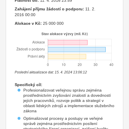
Platnost do:
11. 4. 2016 23:59
Zahájení příjmu žádostí o podporu:
11. 2.
2016 00:00
Alokace v Kč:
25 000 000
Poslední aktualizace dat: 15. 4. 2024 13:06:12
Specifický cíl:
Profesionalizovat veřejnou správu zejména
prostřednictvím zvyšování znalostí a dovedností
jejích pracovníků, rozvoje politik a strategií v
oblasti lidských zdrojů a implementace služebního
zákona
Optimalizovat procesy a postupy ve veřejné
správě zejména prostřednictvím posílení
strategického řízení organizací, zvýšení kvality