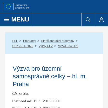
Přejít k obsahu
MENU
/
/
/
ESF
Programy
Starší operační programy
/
/
OPZ 2014-2020
Výzvy OPZ
Výzva 034 OPZ
Výzva pro územní
samosprávné celky – hl. m.
Praha
Číslo:
034
Platnost od:
11. 1. 2016 08:00