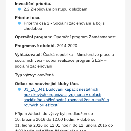
Investiční priorita:
2.2 Zlepšování přístupu k službám
Prioritní osa:
Prioritní osa 2 - Sociální začleňování a boj s
chudobou
Operační program:
Operační program Zaměstnanost
Programové období:
2014-2020
Vyhlašovatel:
Česká republika - Ministerstvo práce a
sociálních věcí - odbor realizace programů ESF –
sociální začleňování
Typ výzvy:
otevřená
Odkaz na související kluby fóra:
03_15_041 Budování kapacit nestátních
neziskových organizací, zejména v oblasti
sociálního začleňování, rovnosti žen a mužů a
rovných příležitostí
Příjem žádostí do výzvy byl prodloužen do
10. března 2016 do 12.00 hodin. V době od
31. ledna 2016 od 12:01 hodin do 12. února 2016 do