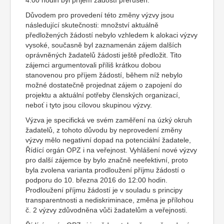
4:00 hodin byl příjem žádostí přerušen.
Důvodem pro provedení této změny výzvy jsou
následující skutečnosti: množství aktuálně
předložených žádostí nebylo vzhledem k alokaci výzvy
vysoké, současně byl zaznamenán zájem dalších
oprávněných žadatelů žádosti ještě předložit. Tito
zájemci argumentovali příliš krátkou dobou
stanovenou pro příjem žádostí, během níž nebylo
možné dostatečně projednat zájem o zapojení do
projektu a aktuální potřeby členských organizací,
neboť i tyto jsou cílovou skupinou výzvy.
Výzva je specifická ve svém zaměření na úzký okruh
žadatelů, z tohoto důvodu by neprovedení změny
výzvy mělo negativní dopad na potenciální žadatele,
Řídící orgán OPZ i na veřejnost. Vyhlášení nové výzvy
pro další zájemce by bylo značně neefektivní, proto
byla zvolena varianta prodloužení příjmu žádostí o
podporu do 10. března 2016 do 12:00 hodin.
Prodloužení příjmu žádostí je v souladu s principy
transparentnosti a nediskriminace, změna je přílohou
č. 2 výzvy zdůvodněna vůči žadatelům a veřejnosti.