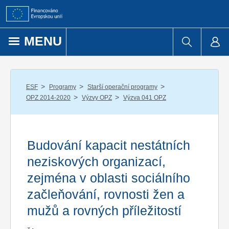
Přejít k obsahu
MENU
/
/
/
ESF
Programy
Starší operační programy
/
/
OPZ 2014-2020
Výzvy OPZ
Výzva 041 OPZ
Budování kapacit nestátních
neziskových organizací,
zejména v oblasti sociálního
začleňování, rovnosti žen a
mužů a rovných příležitostí