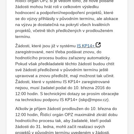
Řídící orgán OPZ si je vědom toho, že nově podané
žádosti mohou hrát roli v celkovém výsledku
hodnocení a podpoření/nepodpoření projektů, které
se do výzvy přihlásily v původním termínu, ale alokace
na výzvu je dostatečná na pokrytí všech kvalitních
projektů, včetně těch předložených v prodlouženém
termínu.
Žádosti, které jsou již v systému
IS KP14+
zaregistrované, není třeba podávat znovu, do
hodnotícího procesu budou zařazeny automaticky.
Pokud však předkladatelé těchto žádostí budou chtít
své žádosti předložené v původním termínu ještě
upravovat a znovu předložit, mají možnost tak učinit.
Žádosti, které v systému IS KP14+ zaregistrované
nejsou, musí žadatel podat do 10. března 2016 do
12:00 hodin. S technickými dotazy se prosím obracejte
na technickou podporu IS KP14+ (
iskp@mpsv.cz
).
Ačkoliv je příjem žádostí prodloužen do 10. března do
12:00 hodin, Řídící orgán OPZ maximálně zkrátí dobu
hodnotícího procesu tak, aby žadatelé, kteří podali
žádosti do 31. ledna, mohli začít realizaci svých
projektů v původním termínu uvedeném v žádosti.