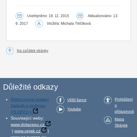
Uveřejněno: 19. 11. 2015
Aktualizováno: 13.
6. 2017
Vložil/a: Michala Trličíková
Na začátek stránky
Důležité odkazy
Elektronické podání
Prohlášení
Větší šance
žádosti o podporu
o
Youtube
(IS KP21+)
přístupnosti
Související weby:
Mapa
www.dotaceeu.cz
Stránek
|
www.opjak.cz
|