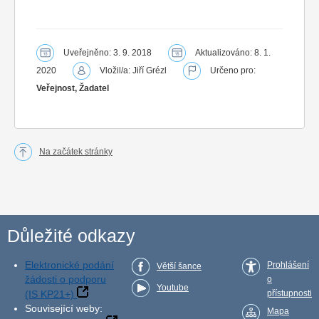
Uveřejněno: 3. 9. 2018
Aktualizováno: 8. 1.
2020
Vložil/a: Jiří Grézl
Určeno pro:
Veřejnost, Žadatel
Na začátek stránky
Důležité odkazy
Elektronické podání
Prohlášení
Větší šance
žádosti o podporu
o
Youtube
(IS KP21+)
přístupnosti
Související weby:
Mapa