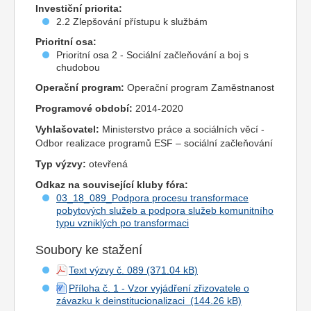
Investiční priorita:
2.2 Zlepšování přístupu k službám
Prioritní osa:
Prioritní osa 2 - Sociální začleňování a boj s
chudobou
Operační program:
Operační program Zaměstnanost
Programové období:
2014-2020
Vyhlašovatel:
Ministerstvo práce a sociálních věcí -
Odbor realizace programů ESF – sociální začleňování
Typ výzvy:
otevřená
Odkaz na související kluby fóra:
03_18_089_Podpora procesu transformace
pobytových služeb a podpora služeb komunitního
typu vzniklých po transformaci
Soubory ke stažení
Text výzvy č. 089
Příloha č. 1 - Vzor vyjádření zřizovatele o
závazku k deinstitucionalizaci