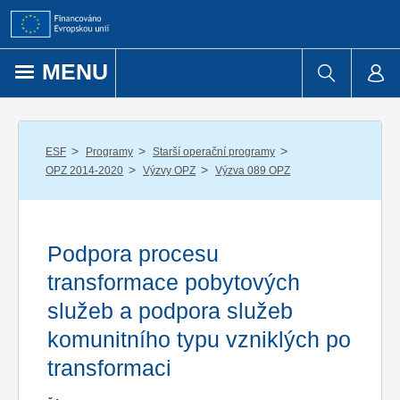
Přejít k obsahu
MENU
/
/
/
ESF
Programy
Starší operační programy
/
/
OPZ 2014-2020
Výzvy OPZ
Výzva 089 OPZ
Podpora procesu
transformace pobytových
služeb a podpora služeb
komunitního typu vzniklých po
transformaci