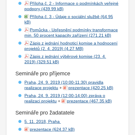
Příloha č. 2 - Informace o podmínkách veřejné
podpory
Příloha č. 3 - Údaje o sociální službě
Pomůcka - Upřesnění podmínky transformace
min. 50 procent kapacity zařízení
Zápis z jednání hodnoticí komise a hodnocení
projektů (2. 4. 2019)
Zápis z jednání výběrové komise (23. 4.
2019)
Semináře pro příjemce
Praha, 24. 9. 2019 (10:00-11:30) pravidla
realizace projektu
+
prezentace
Praha, 24. 9. 2019 (12:00-14:00) zpráva o
realizaci projektu
+
prezentace
Semináře pro žadatatele
5. 11. 2018, Praha
prezentace