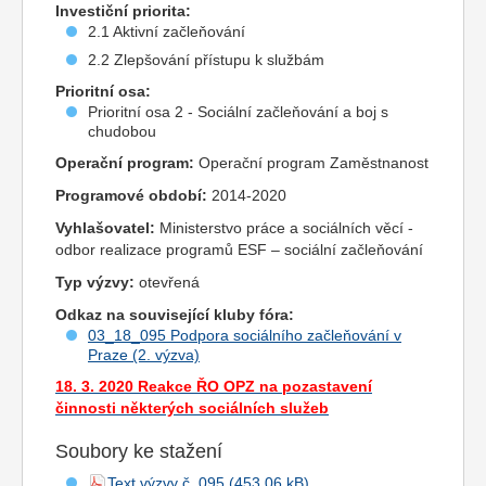
Investiční priorita:
2.1 Aktivní začleňování
2.2 Zlepšování přístupu k službám
Prioritní osa:
Prioritní osa 2 - Sociální začleňování a boj s
chudobou
Operační program:
Operační program Zaměstnanost
Programové období:
2014-2020
Vyhlašovatel:
Ministerstvo práce a sociálních věcí -
odbor realizace programů ESF – sociální začleňování
Typ výzvy:
otevřená
Odkaz na související kluby fóra:
03_18_095 Podpora sociálního začleňování v
Praze (2. výzva)
18. 3. 2020 Reakce ŘO OPZ na pozastavení
činnosti některých sociálních služeb
Soubory ke stažení
Text výzvy č. 095