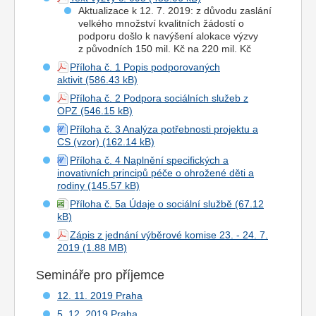
Aktualizace k 12. 7. 2019: z důvodu zaslání
velkého množství kvalitních žádostí o
podporu došlo k navýšení alokace výzvy
z původních 150 mil. Kč na 220 mil. Kč
Příloha č. 1 Popis podporovaných
aktivit
Příloha č. 2 Podpora sociálních služeb z
OPZ
Příloha č. 3 Analýza potřebnosti projektu a
CS (vzor)
Příloha č. 4 Naplnění specifických a
inovativních principů péče o ohrožené děti a
rodiny
Příloha č. 5a Údaje o sociální službě
Zápis z jednání výběrové komise 23. - 24. 7.
2019
Semináře pro příjemce
12. 11. 2019 Praha
5. 12. 2019 Praha