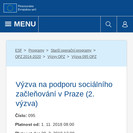
Přejít k obsahu
MENU
/
/
/
ESF
Programy
Starší operační programy
/
/
OPZ 2014-2020
Výzvy OPZ
Výzva 095 OPZ
Výzva na podporu sociálního
začleňování v Praze (2.
výzva)
Číslo:
095
Platnost od:
1. 11. 2018 08:00