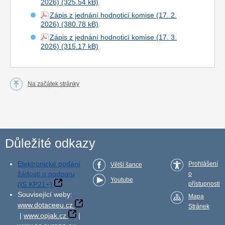
2026)
Zápis z jednání hodnoticí komise (17. 2.
2026)
Zápis z jednání hodnoticí komise (17. 3.
2026)
Na začátek stránky
Důležité odkazy
Elektronické podání
Prohlášení
Větší šance
žádosti o podporu
o
Youtube
(IS KP21+)
přístupnosti
Související weby:
Mapa
www.dotaceeu.cz
Stránek
|
www.opjak.cz
|