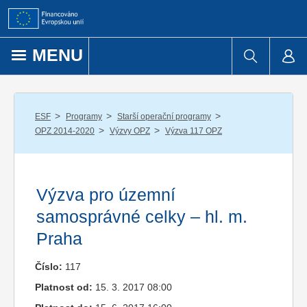
Přejít k obsahu
MENU
/
/
/
ESF
Programy
Starší operační programy
/
/
OPZ 2014-2020
Výzvy OPZ
Výzva 117 OPZ
Výzva pro územní
samosprávné celky – hl. m.
Praha
Číslo:
117
Platnost od:
15. 3. 2017 08:00