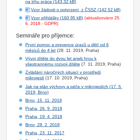
na trhu práce
Vzor žádosti o potvrzení z ČSSZ
Vzor přihlášky
(aktualizováno 25.
6. 2018 - GDPR)
Semináře pro příjemce:
První pomoc a prevence úrazů u dětí od 6
měsíců do 4 let
(28. 11. 2019, Praha)
Vývoj dítěte do dvou let aneb hrou k
všestrannému rozvoji dítěte
(7. 11. 2019, Praha)
Zvládání náročných situací v prostředí
mikrojeslí
(17. 10. 2019, Praha)
Jak na plán výchovy a péče v mikrojeslích (17. 5.
2019, Brno)
Brno, 15. 11. 2018
Praha, 26. 9. 2018
Praha, 19. 4. 2018
Brno, 28. 2. 2018
Praha, 23. 11. 2017