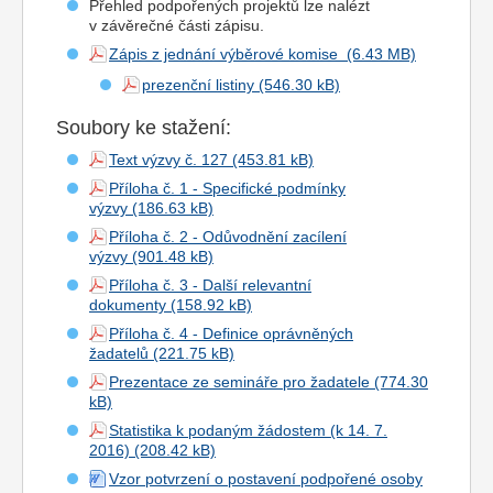
Přehled podpořených projektů lze nalézt
v závěrečné části zápisu.
Zápis z jednání výběrové komise
prezenční listiny
Soubory ke stažení:
Text výzvy č. 127
Příloha č. 1 - Specifické podmínky
výzvy
Příloha č. 2 - Odůvodnění zacílení
výzvy
Příloha č. 3 - Další relevantní
dokumenty
Příloha č. 4 - Definice oprávněných
žadatelů
Prezentace ze semináře pro žadatele
Statistika k podaným žádostem (k 14. 7.
2016)
Vzor potvrzení o postavení podpořené osoby