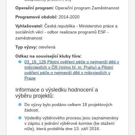
Operační program:
Operační program Zaměstnanost
Programové období:
2014-2020
Vyhlašovatel:
Česká republika - Ministerstvo práce a
sociálních věcí - odbor realizace programů ESF -
zaměstnanost
Typ výzvy:
otevřená
Odkaz na související kluby fóra:
03_16_126 Pilotní ověření péče o nejmenší děti v
mikrojeslích v ČR (mimo hl. m. Prahu) a Pilotní
ověření péče o nejmenší děti v mikrojeslích v
Praze
Informace o výsledku hodnocení a
výběru projektů:
Do výzvy bylo podáno celkem 18 projektových
žádostí.
Výsledky výběrového procesu jsou zaznamenány
v zápisu z jednání výběrové komise (ke stažení
níže), která proběhla dne 13. září 2016.