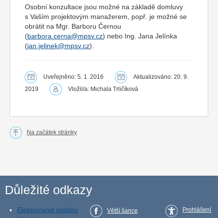
Osobní konzultace jsou možné na základě domluvy
s Vaším projektovým manažerem, popř. je možné se
obrátit na Mgr. Barboru Černou
(
barbora.cerna@mpsv.cz
) nebo Ing. Jana Jelínka
(
jan.jelinek@mpsv.cz
).
Uveřejněno: 5. 1. 2016
Aktualizováno: 20. 9.
2019
Vložil/a: Michala Trličíková
Na začátek stránky
Důležité odkazy
Elektronické podání
Prohlášení
Větší šance