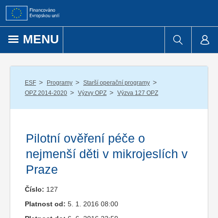
Přejít k obsahu
MENU
/
/
/
ESF
Programy
Starší operační programy
/
/
OPZ 2014-2020
Výzvy OPZ
Výzva 127 OPZ
Pilotní ověření péče o
nejmenší děti v mikrojeslích v
Praze
Číslo:
127
Platnost od:
5. 1. 2016 08:00