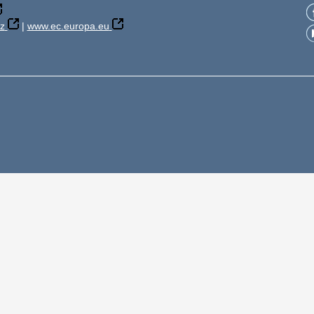
z
|
www.ec.europa.eu