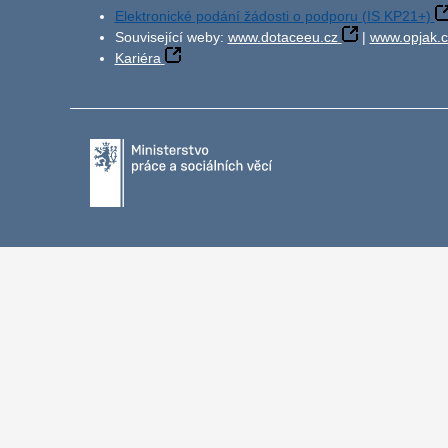
Elektronické podání žádosti o podporu (IS KP21+)
Související weby:
www.dotaceeu.cz
|
www.opjak.c
Kariéra