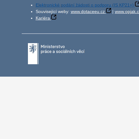
Elektronické podání žádosti o podporu (IS KP21+)
Související weby:
www.dotaceeu.cz
|
www.opjak.c
Kariéra