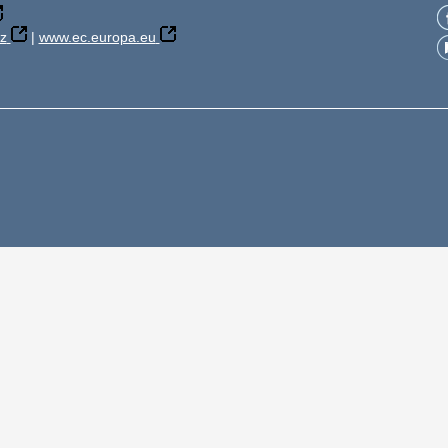
z
|
www.ec.europa.eu