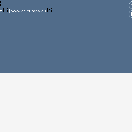
z
|
www.ec.europa.eu