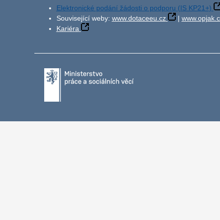
Elektronické podání žádosti o podporu (IS KP21+)
Související weby:
www.dotaceeu.cz
|
www.opjak.c
Kariéra