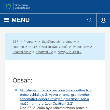
Přejít k obsahu
MENU
/
/
/
ESF
Programy
Starší operační programy
/
/
/
2004-2006
OP Rozvoj lidských zdrojů
Prioritní osy
/
/
Prioritní osa 2
Opatření 2.2
Výzvy 2.2 OPRLZ
Obsah:
Ministerstvo práce a sociálních věcí odbor trhu
práce vyhlašuje 2. výzvu v rámci grantového
schématu Podpora rovných příležitostí žen a
mužů na trhu práce (Opatření 2.2)
Dne 27. 2. 2006 byla Ministerstvem práce a