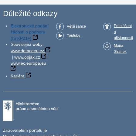
Důležité odkazy
Elektronické podání
Prohlášení
Větší šance
žádosti o podporu
o
Youtube
(IS KP21+)
přístupnosti
Související weby:
Mapa
www.dotaceeu.cz
Stránek
|
www.opjak.cz
|
www.ec.europa.eu
Kariéra
Zřizovatelem portálu je