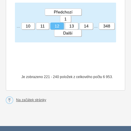
Předchozí
1
...
10
11
12
13
14
...
348
Další
STRÁNKA 12 348
Je zobrazeno 221 - 240 položek z celkového počtu 6 953.
Na začátek stránky