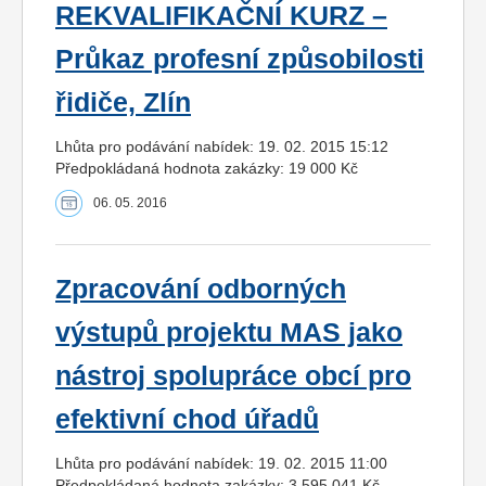
REKVALIFIKAČNÍ KURZ –
Průkaz profesní způsobilosti
řidiče, Zlín
Lhůta pro podávání nabídek: 19. 02. 2015 15:12
Předpokládaná hodnota zakázky: 19 000 Kč
06. 05. 2016
Zpracování odborných
výstupů projektu MAS jako
nástroj spolupráce obcí pro
efektivní chod úřadů
Lhůta pro podávání nabídek: 19. 02. 2015 11:00
Předpokládaná hodnota zakázky: 3 595 041 Kč