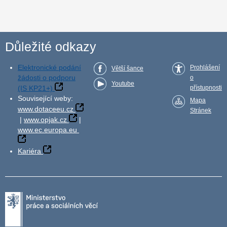
Důležité odkazy
Elektronické podání
Prohlášení
Větší šance
žádosti o podporu
o
Youtube
(IS KP21+)
přístupnosti
Související weby:
Mapa
www.dotaceeu.cz
Stránek
|
www.opjak.cz
|
www.ec.europa.eu
Kariéra