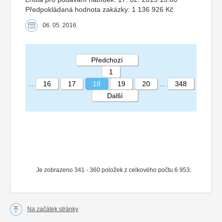
Předpokládaná hodnota zakázky: 1 136 926 Kč
06. 05. 2016
Předchozí
1
...
16
17
18
19
20
...
348
Další
STRÁNKA 18 348
Je zobrazeno 341 - 360 položek z celkového počtu 6 953.
Na začátek stránky