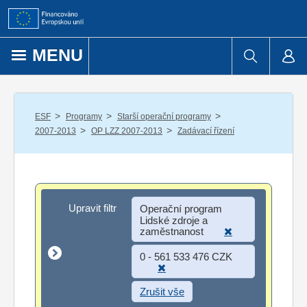
Přejít k obsahu
MENU
/
/
/
ESF
Programy
Starší operační programy
/
/
2007-2013
OP LZZ 2007-2013
Zadávací řízení
Upravit filtr
Upravit filtr
Operační program
Lidské zdroje a
zaměstnanost
0 - 561 533 476 CZK
Zrušit vše