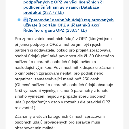
podpořených z OPZ ve věci licenčních či
podlicenčních smluv v rámci Databáze
produktů
Zpracování osobních údajů registrovaných
uživatelů portálu OPZ a účastníků akcí
Řídicího orgánu OPZ
Pro zpracovatele osobních údajů v OPZ (kterými jsou
příjemci podpory z OPZ a mohou jimi být i jejich
partneři či dodavatelé, pokud pro projekt zpracovávají
osobní údaje) platí také povinnost dle čl. 30 Obecného
nařízení o ochraně osobních údajů, ovšem s
následující výjimkou: Povinnost mít k dispozici záznam
o činnostech zpracování neplatí pro podnik nebo
organizaci zaměstnávající méně než 250 osob.
(Obecné nařízení o ochraně osobních údajů obsahuje
širší vymezení výjimky, nicméně parametry z tohoto
širšího vymezení nejsou v případě sběru osobních
údajů podpořených osob v rozsahu dle pravidel OPZ
relevantní.)
Záznamy o všech kategoriích činností zpracování
osobních údajů prováděných pro správce musí
obsahovat minimálně: