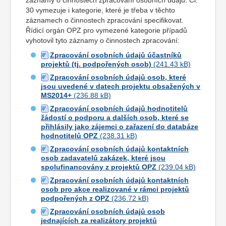
záznamy o činnostech zpracování osobních údajů. Čl.
30 vymezuje i kategorie, které je třeba v těchto
záznamech o činnostech zpracování specifikovat.
Řídicí orgán OPZ pro vymezené kategorie případů
vyhotovil tyto záznamy o činnostech zpracování:
Zpracování osobních údajů účastníků
projektů (tj. podpořených osob)
Zpracování osobních údajů osob, které
jsou uvedené v datech projektu obsažených v
MS2014+
Zpracování osobních údajů hodnotitelů
žádostí o podporu a dalších osob, které se
přihlásily jako zájemci o zařazení do databáze
hodnotitelů OPZ
Zpracování osobních údajů kontaktních
osob zadavatelů zakázek, které jsou
spolufinancovány z projektů OPZ
Zpracování osobních údajů kontaktních
osob pro akce realizované v rámci projektů
podpořených z OPZ
Zpracování osobních údajů osob
jednajících za realizátory projektů