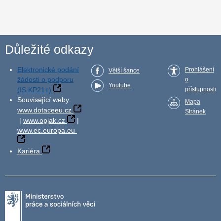
Důležité odkazy
Elektronické podání
Prohlášení
Větší šance
žádosti o podporu
o
Youtube
(IS KP21+)
přístupnosti
Související weby:
Mapa
www.dotaceeu.cz
Stránek
|
www.opjak.cz
|
www.ec.europa.eu
Kariéra