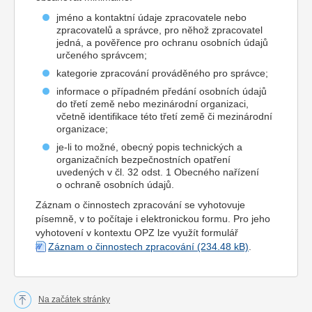
jméno a kontaktní údaje zpracovatele nebo
zpracovatelů a správce, pro něhož zpracovatel
jedná, a pověřence pro ochranu osobních údajů
určeného správcem;
kategorie zpracování prováděného pro správce;
informace o případném předání osobních údajů
do třetí země nebo mezinárodní organizaci,
včetně identifikace této třetí země či mezinárodní
organizace;
je-li to možné, obecný popis technických a
organizačních bezpečnostních opatření
uvedených v čl. 32 odst. 1 Obecného nařízení
o ochraně osobních údajů.
Záznam o činnostech zpracování se vyhotovuje
písemně, v to počítaje i elektronickou formu. Pro jeho
vyhotovení v kontextu OPZ lze využít formulář
Záznam o činnostech zpracování
.
Na začátek stránky