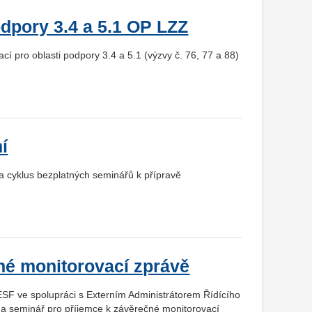
dpory 3.4 a 5.1 OP LZZ
í pro oblasti podpory 3.4 a 5.1 (výzvy č. 76, 77 a 88)
í
na cyklus bezplatných seminářů k přípravě
né monitorovací zprávě
 ESF ve spolupráci s Externím Administrátorem Řídícího
 na seminář pro příjemce k závěrečné monitorovací