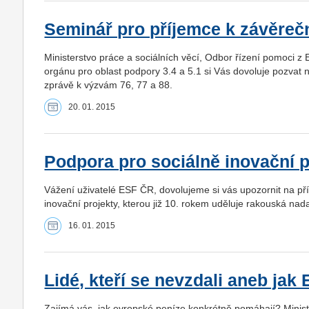
Seminář pro příjemce k závěreč
Ministerstvo práce a sociálních věcí, Odbor řízení pomoci z
orgánu pro oblast podpory 3.4 a 5.1 si Vás dovoluje pozvat
zprávě k výzvám 76, 77 a 88.
20. 01. 2015
Podpora pro sociálně inovační p
Vážení uživatelé ESF ČR, dovolujeme si vás upozornit na pří
inovační projekty, kterou již 10. rokem uděluje rakouská na
16. 01. 2015
Lidé, kteří se nevzdali aneb ja
Zajímá vás, jak evropské peníze konkrétně pomáhají? Ministe