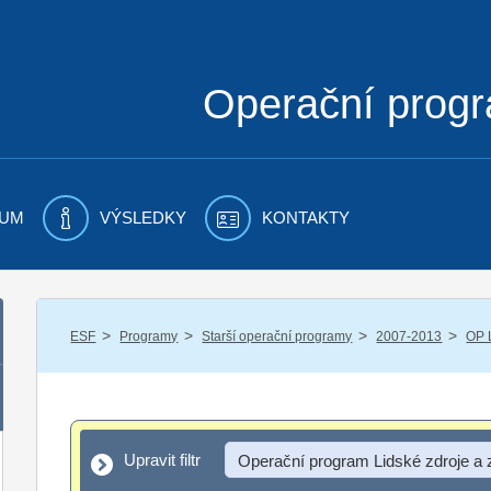
Operační prog
UM
VÝSLEDKY
KONTAKTY
/
/
/
/
ESF
Programy
Starší operační programy
2007-2013
OP 
Upravit filtr
Upravit filtr
Operační program Lidské zdroje a