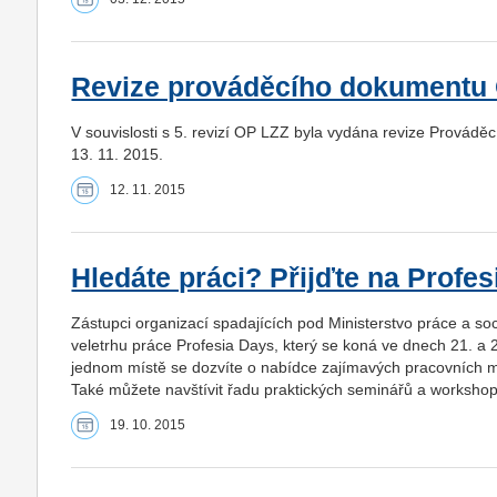
Revize prováděcího dokumentu
V souvislosti s 5. revizí OP LZZ byla vydána revize Provádě
13. 11. 2015.
12. 11. 2015
Hledáte práci? Přijďte na Profes
Zástupci organizací spadajících pod Ministerstvo práce a so
veletrhu práce Profesia Days, který se koná ve dnech 21. a 2
jednom místě se dozvíte o nabídce zajímavých pracovních mí
Také můžete navštívit řadu praktických seminářů a workshop
19. 10. 2015