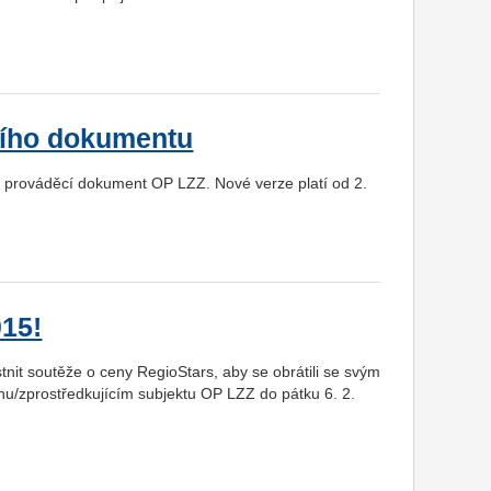
cího dokumentu
é prováděcí dokument OP LZZ. Nové verze platí od 2.
015!
stnit soutěže o ceny RegioStars, aby se obrátili se svým
nu/zprostředkujícím subjektu OP LZZ do pátku 6. 2.