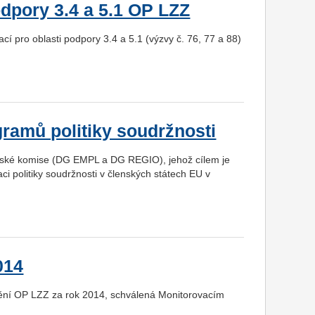
dpory 3.4 a 5.1 OP LZZ
í pro oblasti podpory 3.4 a 5.1 (výzvy č. 76, 77 a 88)
gramů politiky soudržnosti
pské komise (DG EMPL a DG REGIO), jehož cílem je
i politiky soudržnosti v členských státech EU v
014
ění OP LZZ za rok 2014, schválená Monitorovacím