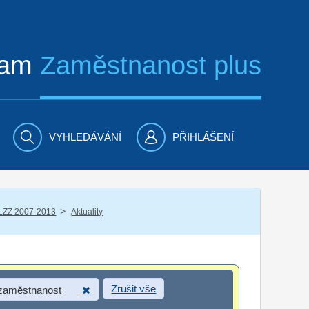
ram
Zaměstnanost plus
VYHLEDÁVÁNÍ
PŘIHLÁŠENÍ
/
LZZ 2007-2013
Aktuality
Zrušit vše
 zaměstnanost