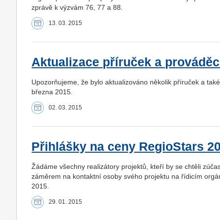
zprávě k výzvám 76, 77 a 88.
13. 03. 2015
Aktualizace příruček a provádě
Upozorňujeme, že bylo aktualizováno několik příruček a tak
března 2015.
02. 03. 2015
Přihlášky na ceny RegioStars 2
Žádáme všechny realizátory projektů, kteří by se chtěli zúča
záměrem na kontaktní osoby svého projektu na řídicím orgá
2015.
29. 01. 2015