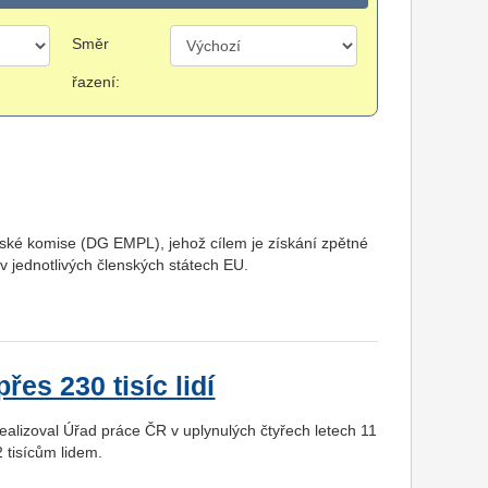
Směr
řazení:
ské komise (DG EMPL), jehož cílem je získání zpětné
jednotlivých členských státech EU.
es 230 tisíc lidí
alizoval Úřad práce ČR v uplynulých čtyřech letech 11
2 tisícům lidem.