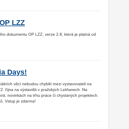
 OP LZZ
cího dokumentu OP LZZ, verze 2.8, která je platná od
ia Days!
ciálních věcí nebudou chybět mezi vystavovateli na
2. října na výstavišti v pražských Letňanech. Na
st, novinkách na trhu práce či chystaných projektech.
ů. Vstup je zdarma!