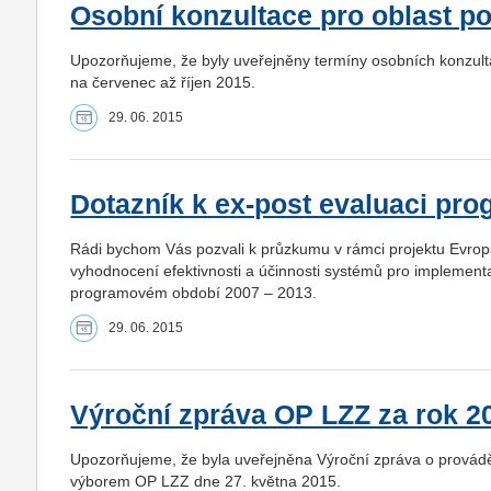
Osobní konzultace pro oblast po
Upozorňujeme, že byly uveřejněny termíny osobních konzultac
na červenec až říjen 2015.
29. 06. 2015
Dotazník k ex-post evaluaci pro
Rádi bychom Vás pozvali k průzkumu v rámci projektu Evro
vyhodnocení efektivnosti a účinnosti systémů pro implementac
programovém období 2007 – 2013.
29. 06. 2015
Výroční zpráva OP LZZ za rok 2
Upozorňujeme, že byla uveřejněna Výroční zpráva o provád
výborem OP LZZ dne 27. května 2015.