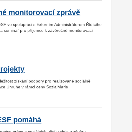
né monitorovací zprávě
 ESF ve spolupráci s Externím Administrátorem Řídícího
 na seminář pro příjemce k závěrečné monitorovací
rojekty
ležitost získání podpory pro realizované sociálně
dace Unruhe v rámci ceny SozialMarie
k ESF pomáhá
rstvo práce a sociálních věcí vydalo v závěru