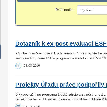
Řadit podle:
Dotazník k ex-post evaluaci ESF
Rádi bychom Vás pozvali k průzkumu v rámci projektu Evrop
vazby na fungování ESF v programovém období 2007-2013 v 
03. 03. 2016
Projekty Úřadu práce podpořily př
Díky operačnímu programu Lidské zdroje a zaměstnanost zre
projektů za téměř 11 miliard korun a pomohl tak přibližně 23
03. 12. 2015