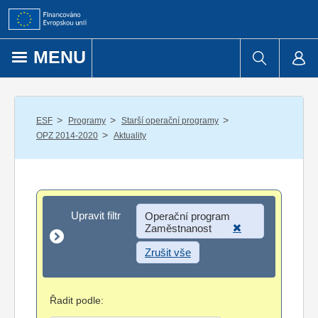
Přejít k obsahu
MENU
/
/
/
ESF
Programy
Starší operační programy
/
OPZ 2014-2020
Aktuality
Upravit filtr
Upravit filtr
Operační program
Zaměstnanost
Zrušit vše
Řadit podle: