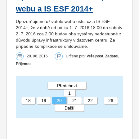
webu a IS ESF 2014+
Upozorňujeme uživatele webu esfcr.cz a IS ESF
2014+, že v době od pátku 1. 7. 2016 18:00 do soboty
2. 7. 2016 cca 2:00 budou oba systémy nedostupné z
důvodu úpravy infrastruktury v datovém centru. Za
případné komplikace se omlouváme.
29. 06. 2016
Určeno pro:
Veřejnost, Žadatel,
Příjemce
Předchozí
1
...
18
19
20
21
22
...
26
Další
STRÁNKA 20 26