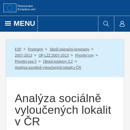
Přejít k obsahu
MENU
/
/
/
ESF
Programy
Starší operační programy
/
/
/
2007-2013
OP LZZ 2007-2013
Prioritní osy
/
/
Prioritní osa 3
Oblast podpory 3.2
Analýza sociálně vyloučených lokalit v ČR
Analýza sociálně
vyloučených lokalit
v ČR