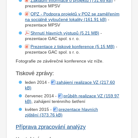
Základní informace o projektu
-
prezentace MPSV
OPZ - Podpora projektů v PO2 se zaměřením
na sociálně vyloučené lokality
-
prezentace MPSV
Shrnutí hlavních výstupů
-
prezentace GAC spol. s r. o.
Prezentace z tiskové konference
-
prezentace GAC spol. s r. o.
Fotografie ze závěrečné konference viz níže.
Tiskové zprávy:
leden 2014 -
zahájení realizace VZ
červenec 2014 -
průběh realizace VZ
, zahájení terénního šetření
květen 2015 -
prezentace hlavních
zjištění
Příprava zpracování analýzy