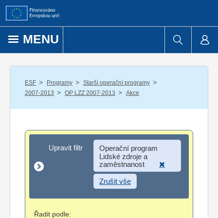
Přejít k obsahu
MENU
/
/
/
ESF
Programy
Starší operační programy
/
/
2007-2013
OP LZZ 2007-2013
Akce
Upravit filtr
Upravit filtr
Operační program
Lidské zdroje a
zaměstnanost
Zrušit vše
Řadit podle: