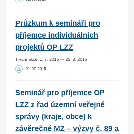
Průzkum k semináři pro
příjemce individuálních
projektů OP LZZ
Trvání akce: 1. 7. 2015 — 25. 8. 2015
01. 07. 2015
Seminář pro příjemce OP
LZZ z řad územní veřejné
správy (kraje, obce) k
závěrečné MZ – výzvy č. 89 a