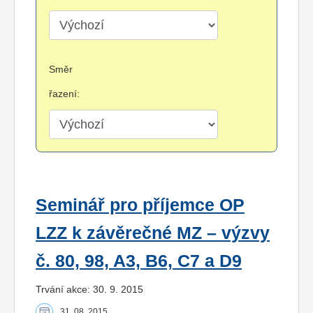
Směr
řazení:
Seminář pro příjemce OP
LZZ k závěrečné MZ – výzvy
č. 80, 98, A3, B6, C7 a D9
Trvání akce: 30. 9. 2015
31. 08. 2015