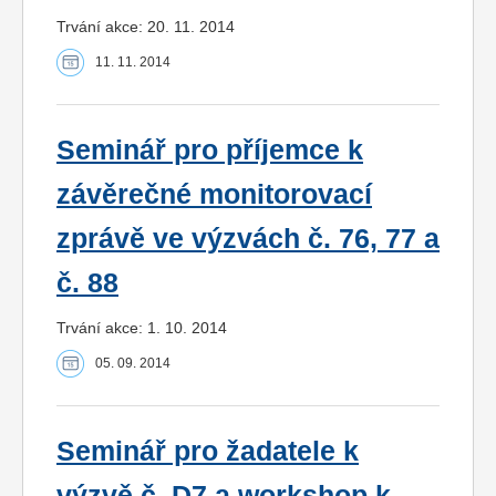
Trvání akce: 20. 11. 2014
11. 11. 2014
Seminář pro příjemce k
závěrečné monitorovací
zprávě ve výzvách č. 76, 77 a
č. 88
Trvání akce: 1. 10. 2014
05. 09. 2014
Seminář pro žadatele k
výzvě č. D7 a workshop k