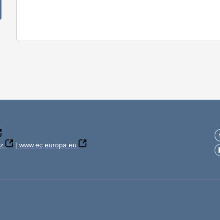
z
|
www.ec.europa.eu