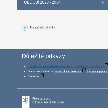
OBDOBÍ 2028 - 2034
Na začátek stránky
Důležité odkazy
Elektronické podání žádosti o podporu (IS KP21+)
Související weby:
www.dotaceeu.cz
|
www.opjak.c
Kariéra