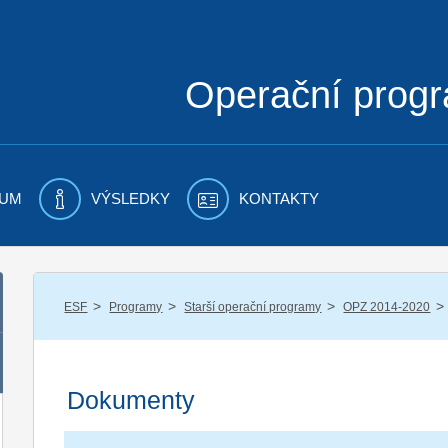
Operační prog
UM
VÝSLEDKY
KONTAKTY
/
/
/
/
ESF
Programy
Starší operační programy
OPZ 2014-2020
Dokumenty