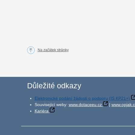
Na začátek stránky
Důležité odkazy
Elektronické podání žádosti o podporu (IS KP21+)
Související weby:
www.dotaceeu.cz
|
www.opjak.c
Kariéra