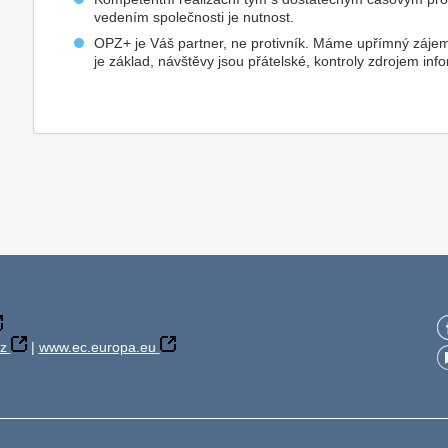
vedením společnosti je nutnost.
OPZ+ je Váš partner, ne protivník. Máme upřímný záje
je základ, návštěvy jsou přátelské, kontroly zdrojem inf
z
|
www.ec.europa.eu