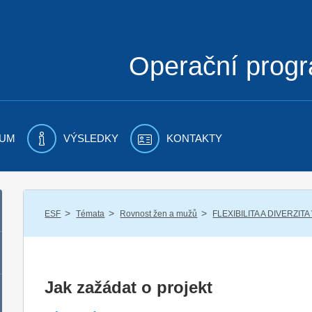
Operační prog
UM
VÝSLEDKY
KONTAKTY
/
/
/
ESF
Témata
Rovnost žen a mužů
FLEXIBILITA A DIVERZITA
Jak zažádat o projekt