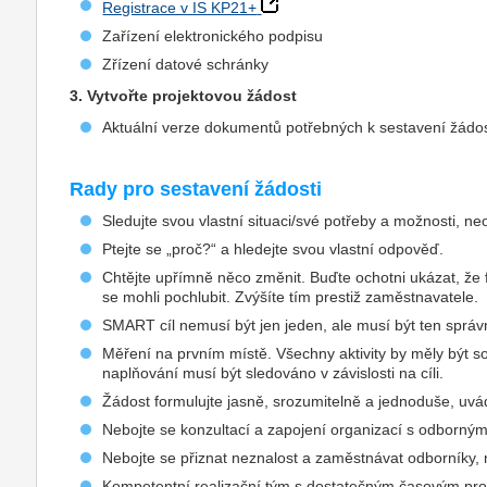
Registrace v IS KP21+
Zařízení elektronického podpisu
Zřízení datové schránky
3. Vytvořte projektovou žádost
Aktuální verze dokumentů potřebných k sestavení žádo
Rady pro sestavení žádosti
Sledujte svou vlastní situaci/své potřeby a možnosti, neo
Ptejte se „proč?“ a hledejte svou vlastní odpověď.
Chtějte upřímně něco změnit. Buďte ochotni ukázat, že f
se mohli pochlubit. Zvýšíte tím prestiž zaměstnavatele.
SMART cíl nemusí být jen jeden, ale musí být ten správ
Měření na prvním místě. Všechny aktivity by měly být so
naplňování musí být sledováno v závislosti na cíli.
Žádost formulujte jasně, srozumitelně a jednoduše, uvád
Nebojte se konzultací a zapojení organizací s odborný
Nebojte se přiznat neznalost a zaměstnávat odborníky,
Kompetentní realizační tým s dostatečným časovým pro