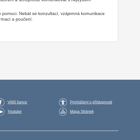
m pomoci. Nebát se konzultací, vzájemná komunikace
ormací a poučení.
Větší šance
Prohlášení o přístupnosti
Youtube
Mapa Stránek