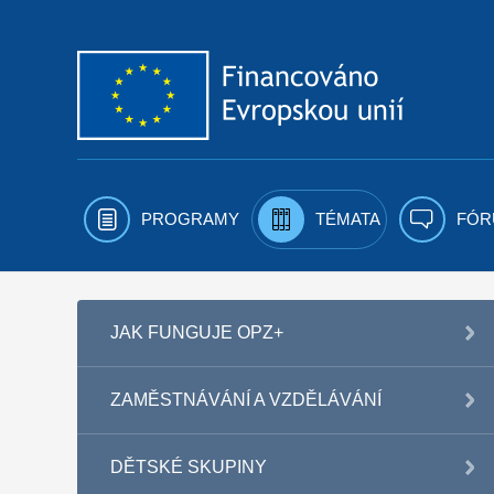
Přejít k obsahu
PROGRAMY
TÉMATA
FÓR
JAK FUNGUJE OPZ+
ZAMĚSTNÁVÁNÍ A VZDĚLÁVÁNÍ
DĚTSKÉ SKUPINY