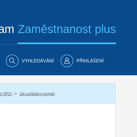
ram
Zaměstnanost plus
VYHLEDÁVÁNÍ
PŘIHLÁŠENÍ
/
 V OPZ+
Jak zažádat o projekt