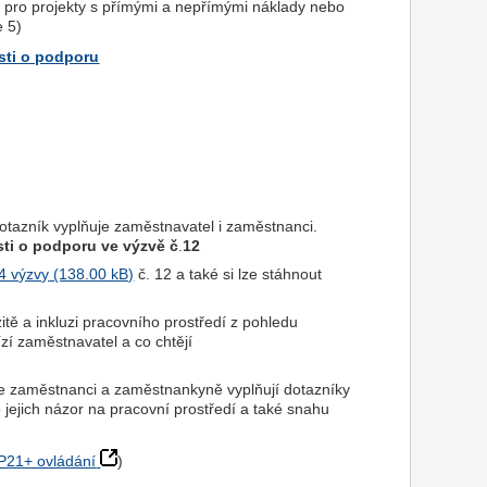
+ pro projekty s přímými a nepřímými náklady nebo
e 5)
sti o podporu
otazník vyplňuje zaměstnavatel i zaměstnanci.
ti o podporu ve výzvě č
.
12
 4 výzvy
č. 12 a také si lze stáhnout
rzitě a inkluzi pracovního prostředí z pohledu
í zaměstnavatel a co chtějí
že zaměstnanci a zaměstnankyně vyplňují dotazníky
 jejich názor na pracovní prostředí a také snahu
P21+ ovládání
)