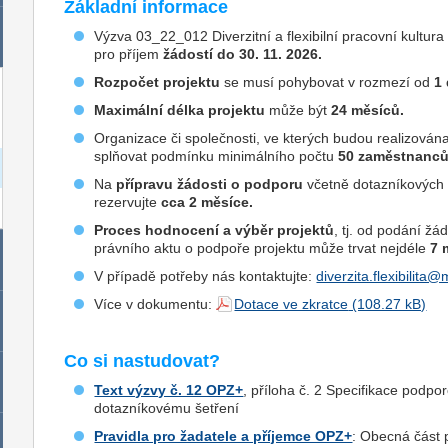
Základní informace
Výzva 03_22_012 Diverzitní a flexibilní pracovní kultura
pro příjem
žádostí do 30. 11. 2026.
Rozpočet projektu
se musí pohybovat v rozmezí od
1 
Maximální délka projektu
může být
24 měsíců.
Organizace či společnosti, ve kterých budou realizován
splňovat podmínku minimálního počtu
50 zaměstnanc
Na
přípravu žádosti o podporu
včetně dotazníkových š
rezervujte
cca 2 měsíce.
Proces hodnocení a výběr projektů
, tj. od podání žá
právního aktu o podpoře projektu může trvat nejdéle
7 
V případě potřeby nás kontaktujte:
diverzita.flexibilita
Více v dokumentu:
Dotace ve zkratce
Co si nastudovat?
Text výzvy č. 12 OPZ+
, příloha č. 2 Specifikace podpor
dotazníkovému šetření
Pravidla pro žadatele a příjemce OPZ+
: Obecná část 