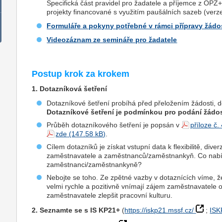
Specifická část pravidel pro žadatele a příjemce z OPZ
projekty financované s využitím paušálních sazeb (verz
Formuláře a pokyny potřebné v rámci přípravy žádo
Videozáznam ze semináře pro žadatele
Postup krok za krokem
1. Dotazníková šetření
Dotazníkové šetření probíhá před přeložením žádosti, d
Dotazníkové šetření je podmínkou pro podání žádos
Průběh dotazníkového šetření je popsán v
příloze č.
zde
.
Cílem dotazníků je získat vstupní data k flexibilitě, dive
zaměstnavatele a zaměstnanců/zaměstnankyň. Co nabíz
zaměstnanci/zaměstnankyně?
Nebojte se toho. Ze zpětné vazby v dotaznících víme, 
velmi rychle a pozitivně vnímají zájem zaměstnavatele o
zaměstnavatele zlepšit pracovní kulturu.
2. Seznamte se s IS KP21+
(
https://iskp21.mssf.cz/
;
ISK