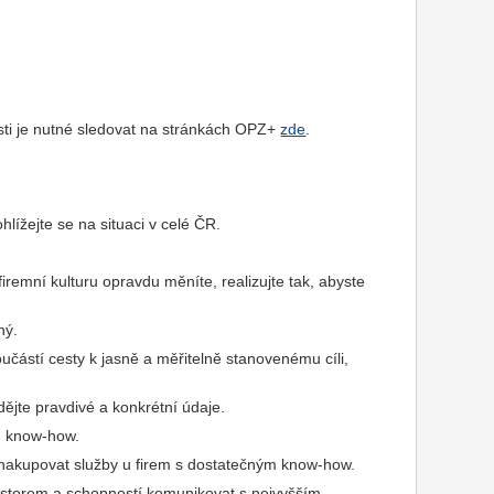
sti je nutné sledovat na stránkách OPZ+
zde
.
hlížejte se na situaci v celé ČR.
iremní kulturu opravdu měníte, realizujte tak, abyste
ný.
učástí cesty k jasně a měřitelně stanovenému cíli,
ějte pravdivé a konkrétní údaje.
m know-how.
 nakupovat služby u firem s dostatečným know-how.
storem a schopností komunikovat s nejvyšším