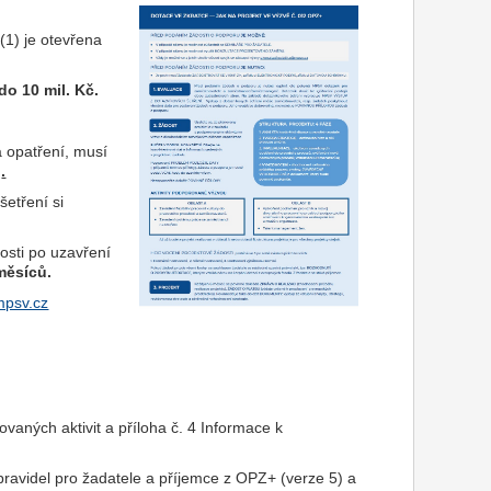
 (1) je otevřena
do 10 mil. Kč.
a opatření, musí
ů
.
etření si
dosti po uzavření
měsíců
.
@mpsv.cz
ovaných aktivit a příloha č. 4 Informace k
pravidel pro žadatele a příjemce z OPZ+ (verze 5) a