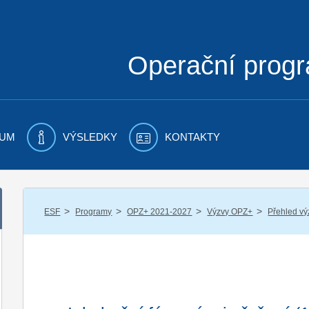
Operační prog
UM
VÝSLEDKY
KONTAKTY
/
/
/
/
ESF
Programy
OPZ+ 2021-2027
Výzvy OPZ+
Přehled vý