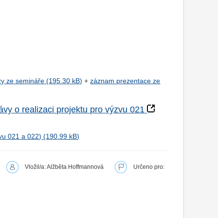
zy ze semináře
+
záznam prezentace ze
vy o realizaci projektu pro výzvu 021
vu 021 a 022)
Vložil/a: Alžběta Hoffmannová
Určeno pro: