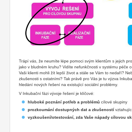
Trápí vás, že neumíte lépe pomoci svým klientům s jejich pro
jako v bludném kruhu? Vidíte nefunkčnosti v systému péče o kl
Vaši klienti mohli žít lepší život a stále se Vám to nedaří? Ne
zkušenosti s ostatními? Tak právě pro Vás je tu výzva Inkuba
hledání nových řešení na existující sociální problémy.
V Inkubační fázi vývoje řešení je klíčové:
hluboké poznání potřeb a problémů
cílové skupiny
prozkoumání dostupných dat a zkušeností
vztahujíc
vyzkoušení/otestování, zda Vaše nápady cílovou sk