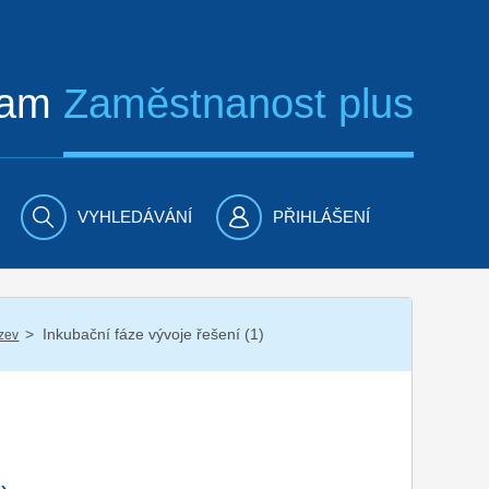
ram
Zaměstnanost plus
VYHLEDÁVÁNÍ
PŘIHLÁŠENÍ
/
Inkubační fáze vývoje řešení (1)
zev