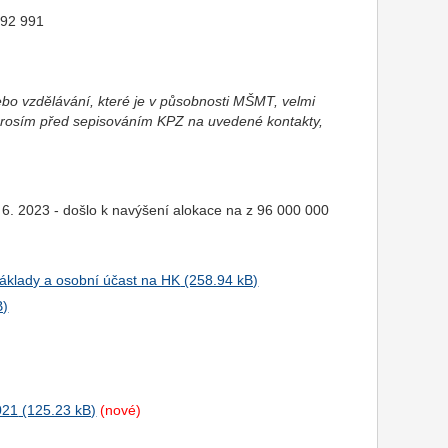
 192 991
bo vzdělávání, které je v působnosti MŠMT, velmi
prosím před sepisováním KPZ na uvedené kontakty,
. 6. 2023 - došlo k navýšení alokace na z 96 000 000
náklady a osobní účast na HK
021
(nové)