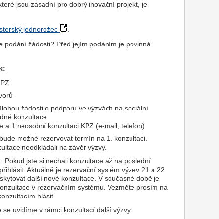
 které jsou zásadní pro dobrý inovační projekt, je
sterský jednorožec
.
e podání žádosti? Před jejím podáním je povinná
k:
KPZ
ovorů
přílohou žádosti o podporu ve výzvách na sociální
edné konzultace
 a 1 neosobní konzultaci KPZ (e-mail, telefon)
nebude možné rezervovat termín na 1. konzultaci.
tace neodkládali na závěr výzvy.
. Pokud jste si nechali konzultace až na poslední
přihlásit. Aktuálně je rezervační systém výzev 21 a 22
skytovat další nové konzultace. V současné době je
a konzultace v rezervačním systému. Vezměte prosím na
onzultacím hlásit.
 se uvidíme v rámci konzultací další výzvy.