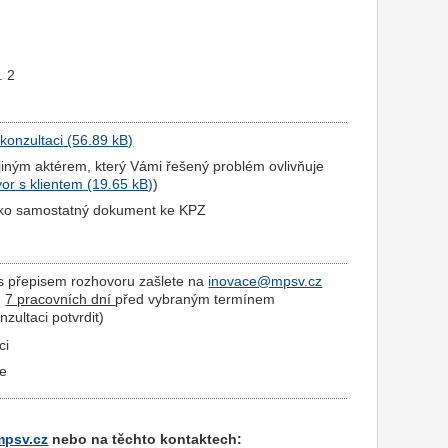
. 2
konzultaci
 jiným aktérem, který Vámi řešený problém ovlivňuje
or s klientem
)
 jako samostatný dokument ke KPZ
 s přepisem rozhovoru zašlete na
inovace@mpsv.cz
ň
7 pracovních dní
před vybraným termínem
zultaci potvrdit)
ci
ce
psv.cz
nebo na těchto kontaktech: