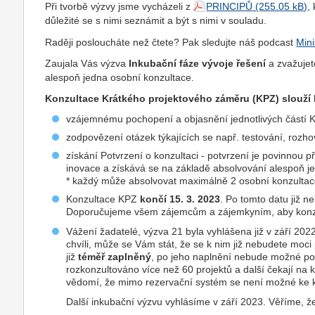
Při tvorbě výzvy jsme vycházeli z
PRINCIPŮ
,
důležité se s nimi seznámit a být s nimi v souladu.
Raději posloucháte než čtete? Pak sledujte náš podcast
Mini
Zaujala Vás výzva
Inkubační fáze vývoje řešení
a zvažujet
alespoň jedna osobní konzultace.
Konzultace Krátkého projektového záměru (KPZ) slouží 
vzájemnému pochopení a objasnění jednotlivých částí 
zodpovězení otázek týkajících se např. testování, rozh
získání Potvrzení o konzultaci - potvrzení je povinnou 
inovace a získává se na základě absolvování alespoň j
* každý může absolvovat maximálně 2 osobní konzultace
Konzultace KPZ
končí 15. 3. 2023
. Po tomto datu již 
Doporučujeme všem zájemcům a zájemkyním, aby konzul
Vážení žadatelé, výzva 21 byla vyhlášena již v září 2022
chvíli, může se Vám stát, že se k nim již nebudete moci 
již
téměř zaplněný
, po jeho naplnění nebude možné po
rozkonzultováno více než 60 projektů a další čekají n
vědomí, že mimo rezervační systém se není možné ke k
Další inkubační výzvu vyhlásíme v září 2023. Věříme, že