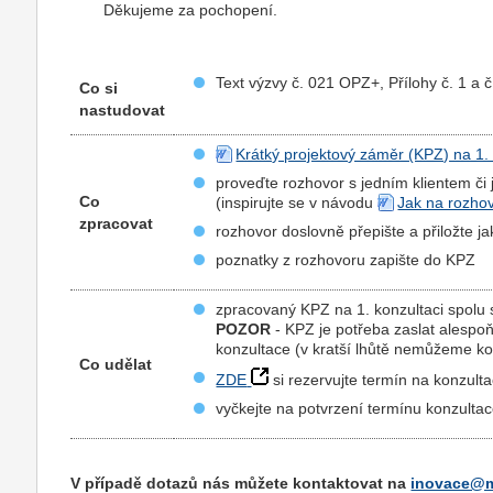
Děkujeme za pochopení.
Text výzvy č. 021 OPZ+, Přílohy č. 1 a č
Co si
nastudovat
Krátký projektový záměr (KPZ) na 1. 
proveďte rozhovor s jedním klientem či
Co
(inspirujte se v návodu
Jak na rozhov
zpracovat
rozhovor doslovně přepište a přiložte
poznatky z rozhovoru zapište do KPZ
zpracovaný KPZ na 1. konzultaci spolu
POZOR
- KPZ je potřeba zaslat alespo
konzultace (v kratší lhůtě nemůžeme kon
Co udělat
ZDE
si rezervujte termín na konzulta
vyčkejte na potvrzení termínu konzulta
V případě dotazů nás můžete kontaktovat na
inovace@m