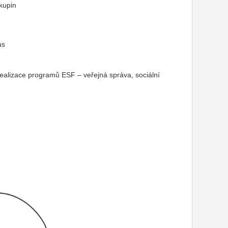
kupin
us
realizace programů ESF – veřejná správa, sociální