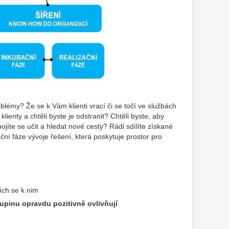
blémy? Že se k Vám klienti vrací či se točí ve službách
ienty a chtěli byste je odstranit? Chtěli byste, aby
bojíte se učit a hledat nové cesty? Rádi sdílíte získané
ční fáze vývoje řešení, která poskytuje prostor pro
ích se k nim
upinu opravdu pozitivně ovlivňují