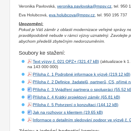
Veronika Pavlovská,
veronika.pavlovska@mpsv.cz
, tel. 950
Eva Holubcová,
eva.holubcova@mpsv.cz
, tel. 950 195 737
Upozornění:
Pokud je Váš záměr z oblasti modernizace veřejné správy ne
pravděpodobně nebude v rámci výzvy uznatelný. Zavolejte 
abychom předešli zbytečným nedorozuměním.
Soubory ke stažení:
Text výzvy č. 021 OPZ+
(aktualizace k 1
na 143 000 000)
Příloha č. 1 Podrobné informace k výzvě
Příloha č. 2 Definice žadatelů, partnerů, CS, přímé 
Příloha č. 3 Vyjádření partnera o spolupráci
Příloha č. 4 Krátký projektový záměr
Příloha č. 5 Potvrzení o konzultaci
Jak na rozhovor s klientem
Informace o detailním sledování podpor ve výzvě č. 