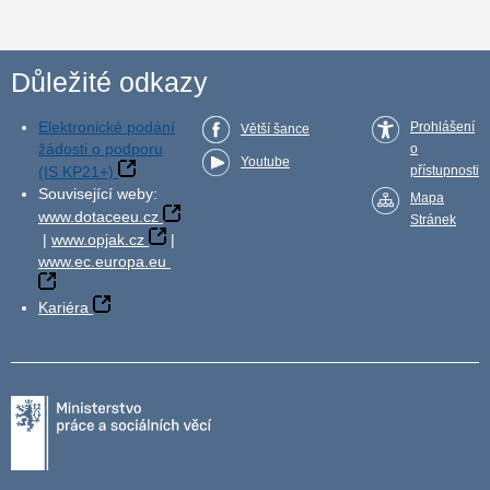
Důležité odkazy
Elektronické podání
Prohlášení
Větší šance
žádosti o podporu
o
Youtube
(IS KP21+)
přístupnosti
Související weby:
Mapa
www.dotaceeu.cz
Stránek
|
www.opjak.cz
|
www.ec.europa.eu
Kariéra