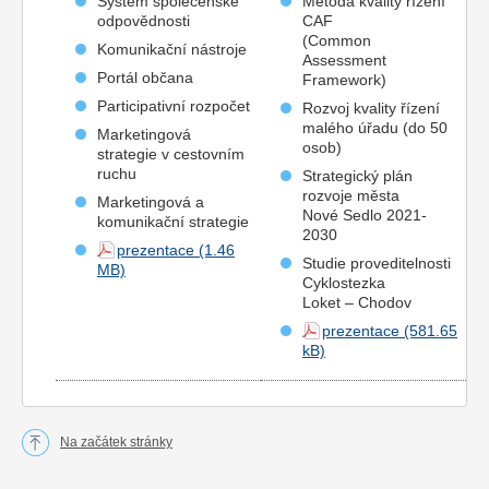
Systém společenské
Metoda kvality řízení
odpovědnosti
CAF
(Common
Komunikační nástroje
Assessment
Portál občana
Framework)
Participativní rozpočet
Rozvoj kvality řízení
malého úřadu (do 50
Marketingová
osob)
strategie v cestovním
ruchu
Strategický plán
rozvoje města
Marketingová a
Nové Sedlo 2021-
komunikační strategie
2030
prezentace
Studie proveditelnosti
Cyklostezka
Loket – Chodov
prezentace
Na začátek stránky