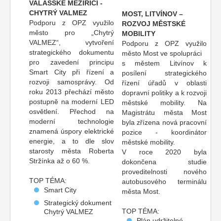
VALAŠSKÉ MEZIŘÍČÍ -
CHYTRÝ VALMEZ
MOST, LITVÍNOV –
Podporu z OPZ využilo
ROZVOJ MĚSTSKÉ
město pro „Chytrý
MOBILITY
VALMEZ“, vytvoření
Podporu z OPZ využilo
strategického dokumentu
město Most ve spolupráci
pro zavedení principu
s městem Litvínov k
Smart City při řízení a
posílení strategického
rozvoji samosprávy. Od
řízení úřadů v oblasti
roku 2013 přechází město
dopravní politiky a k rozvoji
postupně na moderní LED
městské mobility. Na
osvětlení. Přechod na
Magistrátu města Most
moderní technologie
byla zřízena nová pracovní
znamená úspory elektrické
pozice - koordinátor
energie, a to dle slov
městské mobility.
starosty města Roberta
V roce 2020 byla
Stržínka až o 60 %.
dokončena studie
proveditelnosti nového
TOP TÉMA:
autobusového terminálu
Smart City
města Most.
Strategický dokument
TOP TÉMA:
Chytrý VALMEZ
Plán udržitelné