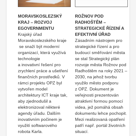
MORAVSKOSLEZSKÝ
ROŽNOV POD
KRAJ – ROZVOJ
RADHOŠTĚM –
EGOVERNMENTU
STRATEGICKÉ ŘÍZENÍ A
Krajský úřad
EFEKTIVNÍ ÚŘAD
Moravskoslezského kraje
Zásadním nástrojem pro
se snaží být moderní
strategické řízení a pro
organizací, která využívá
budoucí směřování města
technologie
se stal Strategický plán
a inovativní řešení pro
rozvoje města Rožnov pod
zrychlení práce a ušetření
Radhoštěm na roky 2021 –
finančních prostředků. V
2030, na jehož tvorbu
rámci projektu OPZ byl
využilo město podporu
vytvořen model
z OPZ. Dokument je
architektury ICT kraje tak,
veřejnosti prezentován
aby zjednodušil a
atraktivní formou pomocí
elektronizoval některé
videa, jež pomáhá obsah
agendy úřadu. Dalším
dokumentu lehce pochopit.
inovativním počinem je
Mezi realizovaná opatření
využití softwarového
patří např. portál životních
robota Karla.
situací.