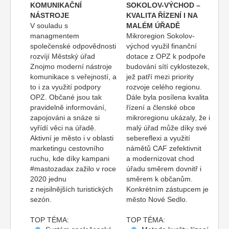
KOMUNIKAČNÍ
SOKOLOV-VÝCHOD –
NÁSTROJE
KVALITA ŘÍZENÍ I NA
V souladu s
MALÉM ÚŘADĚ
managmentem
Mikroregion Sokolov-
společenské odpovědnosti
východ využil finanční
rozvíjí Městský úřad
dotace z OPZ k podpoře
Znojmo moderní nástroje
budování sítí cyklostezek,
komunikace s veřejností, a
jež patří mezi priority
to i za využití podpory
rozvoje celého regionu.
OPZ. Občané jsou tak
Dále byla posílena kvalita
pravidelně informování,
řízení a členské obce
zapojováni a snáze si
mikroregionu ukázaly, že i
vyřídí věci na úřadě.
malý úřad může díky své
Aktivní je město i v oblasti
sebereflexi a využití
marketingu cestovního
námětů CAF zefektivnit
ruchu, kde díky kampani
a modernizovat chod
#mastozadax zažilo v roce
úřadu směrem dovnitř i
2020 jednu
směrem k občanům.
z nejsilnějších turistických
Konkrétním zástupcem je
sezón.
město Nové Sedlo.
TOP TÉMA:
TOP TÉMA: