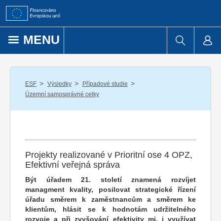
Přejít k obsahu
MENU
/
/
/
ESF
Výsledky
Případové studie
Územní samosprávné celky
Projekty realizované v Prioritní ose 4 OPZ,
Efektivní veřejná správa
Být úřadem 21. století znamená rozvíjet
managment kvality, posilovat strategické řízení
úřadu směrem k zaměstnancům a směrem ke
klientům, hlásit se k hodnotám udržitelného
rozvoje a při zvyšování efektivity mj. i využívat