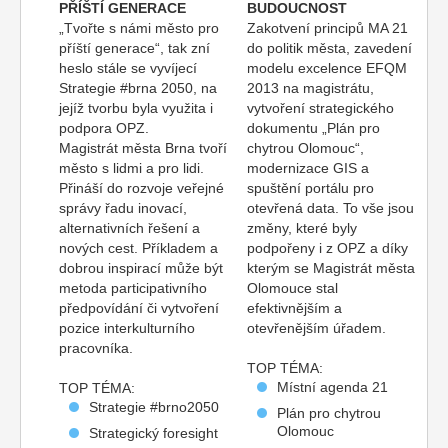
PŘÍŠTÍ GENERACE
BUDOUCNOST
„Tvořte s námi město pro
Zakotvení principů MA 21
příští generace“, tak zní
do politik města, zavedení
heslo stále se vyvíjecí
modelu excelence EFQM
Strategie #brna 2050, na
2013 na magistrátu,
jejíž tvorbu byla využita i
vytvoření strategického
podpora OPZ.
dokumentu „Plán pro
Magistrát města Brna tvoří
chytrou Olomouc“,
město s lidmi a pro lidi.
modernizace GIS a
Přináší do rozvoje veřejné
spuštění portálu pro
správy řadu inovací,
otevřená data. To vše jsou
alternativních řešení a
změny, které byly
nových cest. Příkladem a
podpořeny i z OPZ a díky
dobrou inspirací může být
kterým se Magistrát města
metoda participativního
Olomouce stal
předpovídání či vytvoření
efektivnějším a
pozice interkulturního
otevřenějším úřadem.
pracovníka.
TOP TÉMA:
Místní agenda 21
TOP TÉMA:
Strategie #brno2050
Plán pro chytrou
Olomouc
Strategický foresight