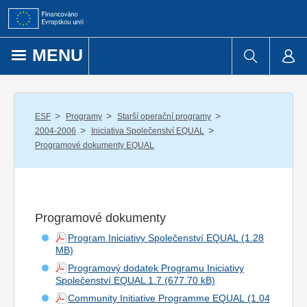
Přejít k obsahu
MENU
/
/
/
ESF
Programy
Starší operační programy
/
/
2004-2006
Iniciativa Společenství EQUAL
Programové dokumenty EQUAL
Programové dokumenty
Program Iniciativy Společenství EQUAL
Programový dodatek Programu Iniciativy
Společenství EQUAL 1.7
Community Initiative Programme EQUAL