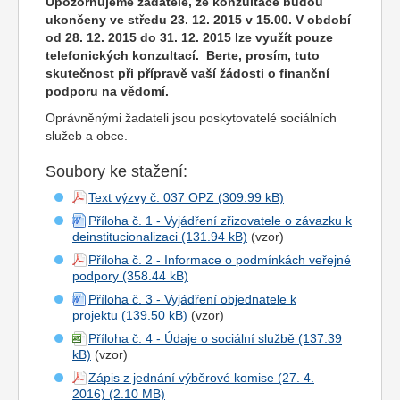
Upozorňujeme žadatele, že konzultace budou
ukončeny ve středu 23. 12. 2015 v 15.00. V období
od 28. 12. 2015 do 31. 12. 2015 lze využít pouze
telefonických konzultací. Berte, prosím, tuto
skutečnost při přípravě vaší žádosti o finanční
podporu na vědomí.
Oprávněnými žadateli jsou poskytovatelé sociálních
služeb a obce.
Soubory ke stažení:
Text výzvy č. 037 OPZ
Příloha č. 1 - Vyjádření zřizovatele o závazku k
deinstitucionalizaci
(vzor)
Příloha č. 2 - Informace o podmínkách veřejné
podpory
Příloha č. 3 - Vyjádření objednatele k
projektu
(vzor)
Příloha č. 4 - Údaje o sociální službě
(vzor)
Zápis z jednání výběrové komise (27. 4.
2016)