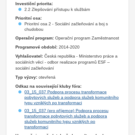
Investiční priorita:
2.2 Zlepšování přístupu k službám
Prioritní osa:
Prioritní osa 2 - Sociální začleňování a boj s
chudobou
Operační program:
Operační program Zaměstnanost
Programové období:
2014-2020
Vyhlašovatel:
Česká republika - Ministerstvo práce a
sociálních věcí - odbor realizace programů ESF –
sociální začleňování
Typ výzvy:
otevřená
Odkaz na související kluby fóra:
03_15_037 Podpora procesu transformace
pobytových služeb a podpora služeb komunitního
typu vzniklých po transformaci
03_15_037 (pro příjemce) Podpora procesu
transformace pobytových služeb a podpora
služeb komunitního typu vzniklých po
transformaci