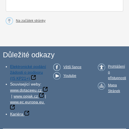
Na začátek stránky
Důležité odkazy
Elektronické podání
Prohlášení
Větší šance
žádosti o podporu
o
Youtube
(IS KP21+)
přístupnosti
Související weby:
Mapa
www.dotaceeu.cz
Stránek
|
www.opjak.cz
|
www.ec.europa.eu
Kariéra