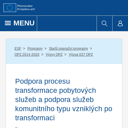
Přejít k obsahu
MENU
/
/
/
ESF
Programy
Starší operační programy
/
/
OPZ 2014-2020
Výzvy OPZ
Výzva 037 OPZ
Podpora procesu
transformace pobytových
služeb a podpora služeb
komunitního typu vzniklých po
transformaci