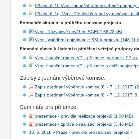
Příloha č. 1f_Vzor_Finanční rámec veřejné podpory - 
Příloha č. 1g_Vzor_Přehled čerpání vyrovnávací plat
Formuláře aktuální v průběhu realizace projektu:
Vzor_ Rozvojové pověření SGEI
Vzor_ Vyjádření objednatele SSL k projektu
Finanční rámec k žádosti o přidělení veřejné podpory d
Vzor_finanční rámec VP – příjemce, partner s FP a d
Vzor_finanční rámec VP – příjemce a další subjekt/p
Zápisy z jednání výběrové komise:
Zápis z jednání výběrové komise (6. - 7. 12. 2017)
Zápis z jednání výběrové komise (6. - 7. 12. 2017, 8.
Semináře pro příjemce:
prezentace - pravidla realizace projektů
prezentace - zpráva o realizaci projektu
10. 5. 2018 v Praze - pravidla pro realizaci projektů I