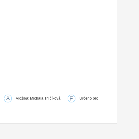
Vložil/a: Michala Trličíková
Určeno pro: