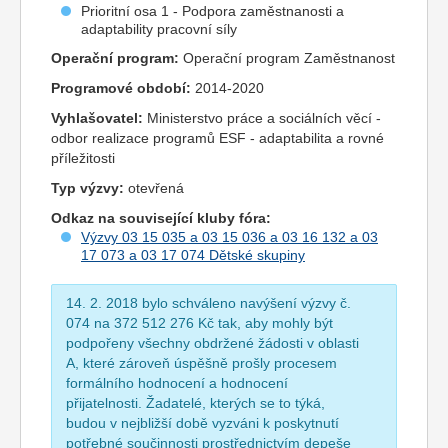
Prioritní osa 1 - Podpora zaměstnanosti a
adaptability pracovní síly
Operační program:
Operační program Zaměstnanost
Programové období:
2014-2020
Vyhlašovatel:
Ministerstvo práce a sociálních věcí -
odbor realizace programů ESF - adaptabilita a rovné
příležitosti
Typ výzvy:
otevřená
Odkaz na související kluby fóra:
Výzvy 03 15 035 a 03 15 036 a 03 16 132 a 03
17 073 a 03 17 074 Dětské skupiny
14. 2. 2018 bylo schváleno navýšení výzvy č.
074 na 372 512 276 Kč tak, aby mohly být
podpořeny všechny obdržené žádosti v oblasti
A, které zároveň úspěšně prošly procesem
formálního hodnocení a hodnocení
přijatelnosti. Žadatelé, kterých se to týká,
budou v nejbližší době vyzváni k poskytnutí
potřebné součinnosti prostřednictvím depeše