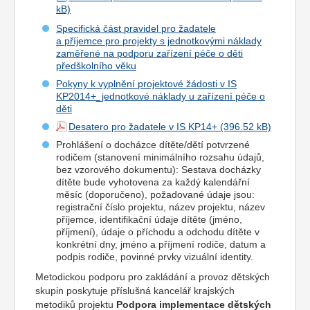
Specifická část pravidel pro žadatele
a příjemce pro projekty s jednotkovými náklady
zaměřené na podporu zařízení péče o děti
předškolního věku
Pokyny k vyplnění projektové žádosti v IS
KP2014+_jednotkové náklady u zařízení péče o
děti
Desatero pro žadatele v IS KP14+
Prohlášení o docházce dítěte/dětí potvrzené
rodičem (stanovení minimálního rozsahu údajů,
bez vzorového dokumentu): Sestava docházky
dítěte bude vyhotovena za každý kalendářní
měsíc (doporučeno), požadované údaje jsou:
registrační číslo projektu, název projektu, název
příjemce, identifikační údaje dítěte (jméno,
příjmení), údaje o příchodu a odchodu dítěte v
konkrétní dny, jméno a příjmení rodiče, datum a
podpis rodiče, povinné prvky vizuální identity.
Metodickou podporu pro zakládání a provoz dětských
skupin poskytuje příslušná kancelář krajských
metodiků
projekt
u
Podpora
implementace
dětských