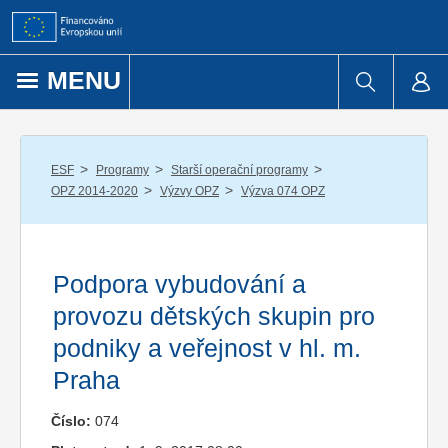
Přejít k obsahu
MENU
/
/
/
ESF
Programy
Starší operační programy
/
/
OPZ 2014-2020
Výzvy OPZ
Výzva 074 OPZ
Podpora vybudování a
provozu dětských skupin pro
podniky a veřejnost v hl. m.
Praha
Číslo:
074