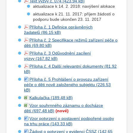
Text výzvy č. 074
aktualizace k 14. 2. 2018: navýšení alokace
aktualizace k 21. 11. 2017: příjem žádostí o
podporu bude ukončen 23. 11. 2017
Příloha č. 1 Definice oprávněných
žadatelů
Příloha č. 2 Specifikace režimů zařízení péče o
děti
Příloha č. 3 Odůvodnění zacílení
výzvy
Příloha č. 4 Další relevantní dokumenty
Příloha č. 5 Prohlášení o provozu zařízení
péče o děti nově založeného subjektu
Kalkulačka
Vzor souhrnného záznamu o docházce
dětí
(nové)
Vzor potvrzení o postavení podpořené osoby
na trhu práce
Žádost o potvrzení v evidenci ČSSZ