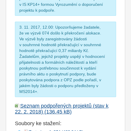
v IS KP14+ formou Vyrozumění o doporučení
projektu k podpoře.
3. 11. 2017, 12.00: Upozorňujeme žadatele,
že ve výzvě 074 došlo k překročení alokace.
Ve výzvě byly zaregistrovány žádosti
v souhrnné hodnotě překračující v souhrnné
hodnotě překračující 0,37 miliardy Kč.
Žadatelům, jejichž projekty uspějí v hodnocení
přijatelnosti a formálních náležitostí a kteří
poskytnou potřebnou součinnost k vydání
právního aktu o poskytnutí podpory, bude
poskytována podpora z OPZ podle pořadí, v
jakém byly žádosti o podporu předloženy v
MS2014+.
Seznam podpořených projektů (stav k
22. 2. 2018)
Soubory ke stažení: