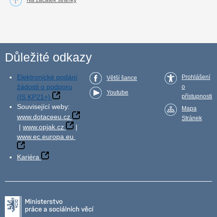
Na začátek stránky
Důležité odkazy
Elektronické podání
Prohlášení
Větší šance
žádosti o podporu
o
Youtube
(IS KP21+)
přístupnosti
Související weby:
Mapa
www.dotaceeu.cz
Stránek
|
www.opjak.cz
|
www.ec.europa.eu
Kariéra