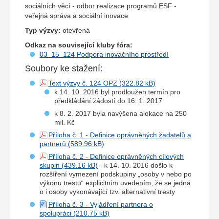
sociálních věcí - odbor realizace programů ESF -
veřejná správa a sociální inovace
Typ výzvy:
otevřená
Odkaz na související kluby fóra:
03_15_124 Podpora inovačního prostředí
Soubory ke stažení:
Text výzvy č. 124 OPZ
k 14. 10. 2016 byl prodloužen termín pro
předkládání žádostí do 16. 1. 2017
k 8. 2. 2017 byla navýšena alokace na 250
mil. Kč
Příloha č. 1 - Definice oprávněných žadatelů a
partnerů
Příloha č. 2 - Definice oprávněných cílových
skupin
- k 14. 10. 2016 došlo k
rozšíření vymezení podskupiny „osoby v nebo po
výkonu trestu“ explicitním uvedením, že se jedná
o i osoby vykonávající tzv. alternativní tresty
Příloha č. 3 - Vyjádření partnera o
spolupráci