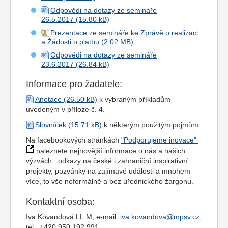
Odpovědi na dotazy ze semináře
26.5.2017
Prezentace ze semináře ke Zprávě o realizaci
a Žádosti o platbu
Odpovědi na dotazy ze semináře
23.6.2017
Informace pro žadatele:
Anotace
k vybraným příkladům
uvedeným v příloze č. 4.
Slovníček
k některým použitým pojmům.
Na facebookových stránkách
"Podporujeme inovace"
naleznete nejnovější informace o nás a našich
výzvách, odkazy na české i zahraniční inspirativní
projekty, pozvánky na zajímavé události a mnohem
více, to vše neformálně a bez úřednického žargonu.
Kontaktní osoba:
Iva Kovandová LL.M, e-mail:
iva.kovandova@mpsv.cz
,
tel.: +420 950 192 991