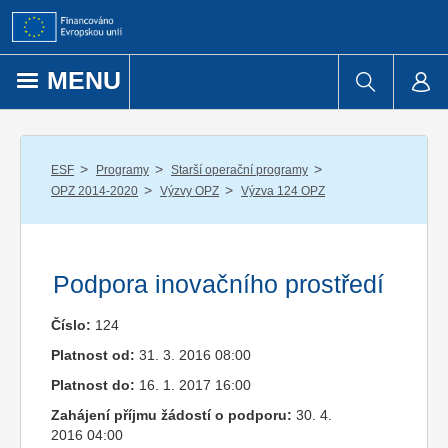
Přejít k obsahu
MENU
/
/
/
ESF
Programy
Starší operační programy
/
/
OPZ 2014-2020
Výzvy OPZ
Výzva 124 OPZ
Podpora inovačního prostředí
Číslo:
124
Platnost od:
31. 3. 2016 08:00
Platnost do:
16. 1. 2017 16:00
Zahájení příjmu žádostí o podporu:
30. 4.
2016 04:00