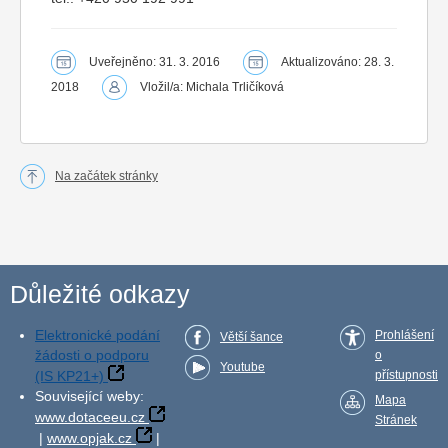
Uveřejněno: 31. 3. 2016
Aktualizováno: 28. 3.
2018
Vložil/a: Michala Trličíková
Na začátek stránky
Důležité odkazy
Elektronické podání
Prohlášení
Větší šance
žádosti o podporu
o
Youtube
(IS KP21+)
přístupnosti
Související weby:
Mapa
www.dotaceeu.cz
Stránek
|
www.opjak.cz
|