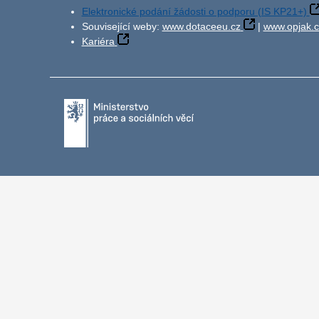
Elektronické podání žádosti o podporu (IS KP21+)
Související weby:
www.dotaceeu.cz
|
www.opjak.c
Kariéra