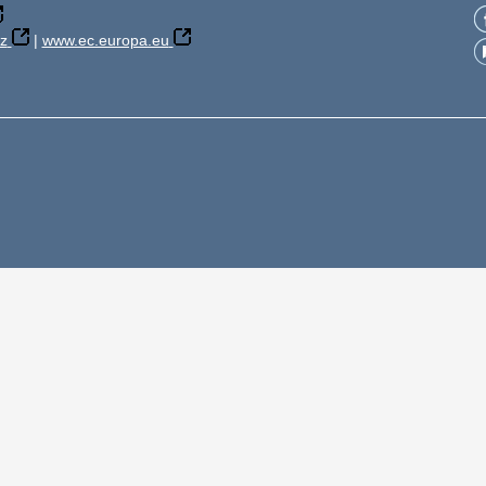
z
|
www.ec.europa.eu