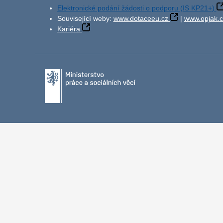
Elektronické podání žádosti o podporu (IS KP21+)
Související weby:
www.dotaceeu.cz
|
www.opjak.c
Kariéra