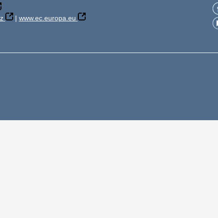
z
|
www.ec.europa.eu