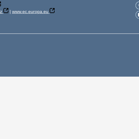
z
|
www.ec.europa.eu