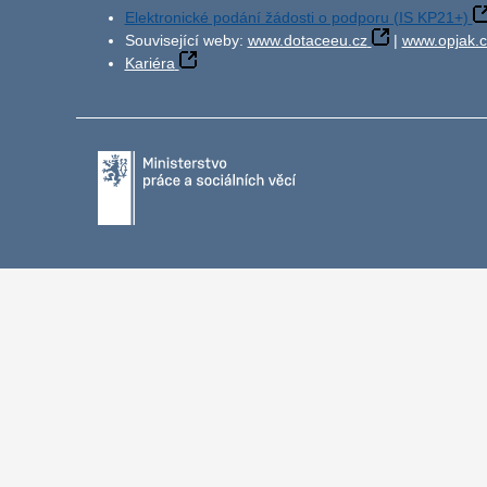
Elektronické podání žádosti o podporu (IS KP21+)
Související weby:
www.dotaceeu.cz
|
www.opjak.c
Kariéra