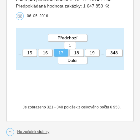
Předpokládaná hodnota zakázky: 1 647 859 Kč
06. 05. 2016
Předchozí
1
...
15
16
17
18
19
...
348
Další
STRÁNKA 17 348
Je zobrazeno 321 - 340 položek z celkového počtu 6 953.
Na začátek stránky