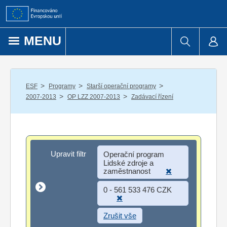
Přejít k obsahu
MENU
/
/
/
ESF
Programy
Starší operační programy
/
/
2007-2013
OP LZZ 2007-2013
Zadávací řízení
Upravit filtr
Upravit filtr
Operační program
Lidské zdroje a
zaměstnanost
0 - 561 533 476 CZK
Zrušit vše