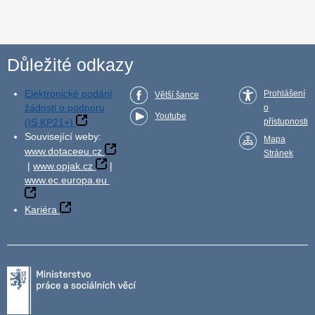
Důležité odkazy
Elektronické podání
Prohlášení
Větší šance
žádosti o podporu
o
Youtube
(IS KP21+)
přístupnosti
Související weby:
Mapa
www.dotaceeu.cz
Stránek
|
www.opjak.cz
|
www.ec.europa.eu
Kariéra