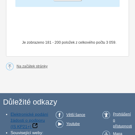
Je zobrazeno 181 - 200 položek z celkového počtu 3 059.
Na začátek stránky
Důležité odkazy
Elektronické podání
Prohlášení
Větší šance
žádosti o podporu
o
Youtube
(IS KP21+)
přístupnosti
Související weby:
Mapa