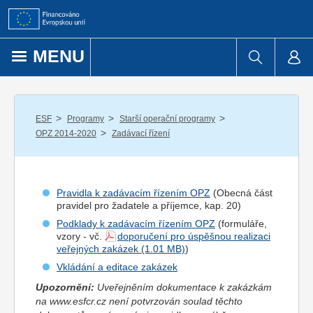
Přejít k obsahu
MENU
/
/
/
ESF
Programy
Starší operační programy
/
OPZ 2014-2020
Zadávací řízení
Pravidla k zadávacím řízením OPZ
(Obecná část
pravidel pro
žadatel
e a
příjemce
, kap. 20)
Podklady k zadávacím řízením OPZ
(formuláře,
vzory - vč.
doporučení pro úspěšnou realizaci
veřejných zakázek
)
Vkládání a editace zakázek
Upozornění:
Uveřejněním dokumentace k zakázkám
na www.esfcr.cz není potvrzován soulad těchto