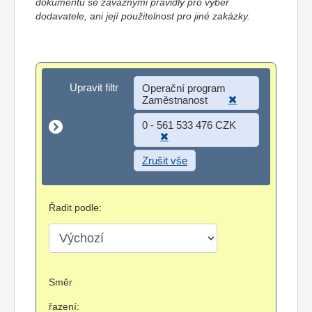
dokumentů se závaznými pravidly pro výběr
dodavatele, ani její použitelnost pro jiné zakázky.
Upravit filtr
Upravit filtr
Operační program
Zaměstnanost
0 - 561 533 476 CZK
Zrušit vše
Řadit podle:
Směr
řazení: