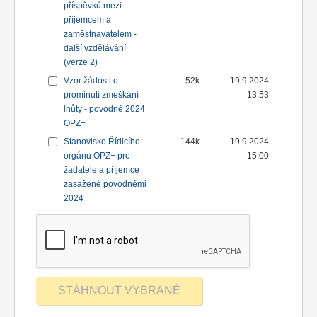
příspěvků mezi
příjemcem a
zaměstnavatelem -
další vzdělávání
(verze 2)
Vzor žádosti o
52k
19.9.2024
prominutí zmeškání
13:53
lhůty - povodně 2024
OPZ+
Stanovisko Řídicího
144k
19.9.2024
orgánu OPZ+ pro
15:00
žadatele a příjemce
zasažené povodněmi
2024