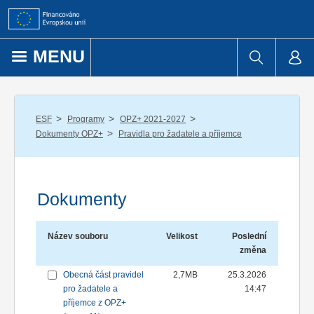
Přejít k obsahu
MENU
/
/
/
ESF
Programy
OPZ+ 2021-2027
/
Dokumenty OPZ+
Pravidla pro žadatele a příjemce
Dokumenty
Název souboru
Velikost
Poslední
změna
Obecná část pravidel
2,7MB
25.3.2026
pro žadatele a
14:47
příjemce z OPZ+