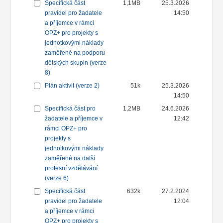
Specifická část
1,1MB
25.3.2026
pravidel pro žadatele
14:50
a příjemce v rámci
OPZ+ pro projekty s
jednotkovými náklady
zaměřené na podporu
dětských skupin (verze
8)
Plán aktivit (verze 2)
51k
25.3.2026
14:50
Specifická část pro
1,2MB
24.6.2026
žadatele a příjemce v
12:42
rámci OPZ+ pro
projekty s
jednotkovými náklady
zaměřené na další
profesní vzdělávání
(verze 6)
Specifická část
632k
27.2.2024
pravidel pro žadatele
12:04
a příjemce v rámci
OPZ+ pro projekty s