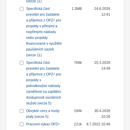
(verze 11)
Specifická část
1,3MB
24.6.2026
pravidel pro žadatele
12:41
a příjemce z OPZ+ pro
projekty s přímými a
nepřímými náklady
nebo projekty
financované s využitím
paušálních sazeb
(verze 11)
Specifická část
769k
25.3.2026
pravidel pro žadatele
14:49
a příjemce z OPZ+ pro
projekty s
jednotkovými náklady
zaměřené na zajištění
dostupnosti sociálních
služeb (verze 5)
Obvyklé ceny a mzdy
194k
30.4.2026
platy (verze 5)
10:26
Pracovní výkaz OPZ+
221k
8.7.2022 10:46