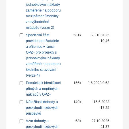
jednotkovými náklady
zaměřené na podporu
mezinárodní mobility
znevýhodněné
mládeže (verze 2)
Specifická část
581k
23.10.2025
pravidel pro žadatele
10:46
a příjemce v rámci
OPZ+ pro projekty s
jednotkovými náklady
zaměřené na podporu
školního stravování
(verze 4)
Pomůcka k identifikaci
156k
1.6.2023 9:53
přímých a nepřímých
nákladů v OPZ+
Náležitosti dohody o
149k
15.6.2023
poskytnutí mzdových
17:25
příspěvků
Vzor dohody o
68k
27.10.2025
poskytnutí mzdových
11:37