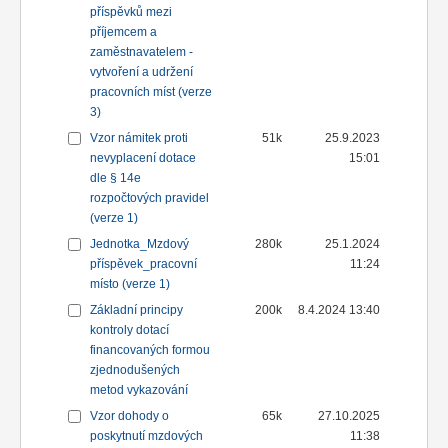
příspěvků mezi
příjemcem a
zaměstnavatelem -
vytvoření a udržení
pracovních míst (verze
3)
Vzor námitek proti
51k
25.9.2023
nevyplacení dotace
15:01
dle § 14e
rozpočtových pravidel
(verze 1)
Jednotka_Mzdový
280k
25.1.2024
příspěvek_pracovní
11:24
místo (verze 1)
Základní principy
200k
8.4.2024 13:40
kontroly dotací
financovaných formou
zjednodušených
metod vykazování
Vzor dohody o
65k
27.10.2025
poskytnutí mzdových
11:38