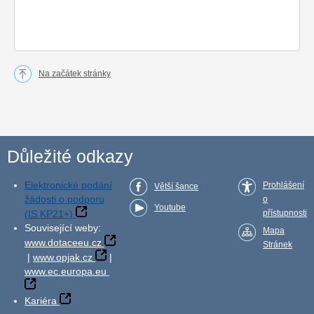
Na začátek stránky
Důležité odkazy
Elektronické podání
Prohlášení
Větší šance
žádosti o podporu
o
Youtube
(IS KP21+)
přístupnosti
Související weby:
Mapa
www.dotaceeu.cz
Stránek
|
www.opjak.cz
|
www.ec.europa.eu
Kariéra