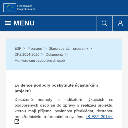
Přejít k obsahu
MENU
/
/
/
ESF
Programy
Starší operační programy
/
/
OPZ 2014-2020
Dokumenty
Monitorování podpořených osob
Evidence podpory poskytnuté účastníkům
projektů
Dosažené hodnoty u indikátorů týkajících se
podpořených osob se do zprávy o realizaci projektu,
kterou mají příjemci povinnost předkládat, dostanou
prostřednictvím informačního systému
IS ESF 2014+
.