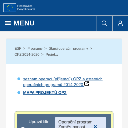
Přejít k obsahu
MENU
/
/
/
ESF
Programy
Starší operační programy
/
OPZ 2014-2020
Projekty
seznam operací (příjemců) OPZ a ostatních
operačních programů 2014-2020
MAPA PROJEKTŮ OPZ
Upravit filtr
Upravit filtr
Operační program
Zaměstnanost