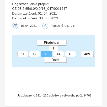
Registrační číslo projektu:
CZ.03.2.65/0.0/0.0/16_047/0011947
Datum zahájení: 01. 04. 2021
Datum ukončení: 30. 06. 2023
15. 04. 2021
Pomocné ruce, z.s.
Předchozí
1
...
11
12
13
14
15
...
489
Další
STRÁNKA 13 489
Je zobrazeno 241 - 260 položek z celkového počtu 9 762.