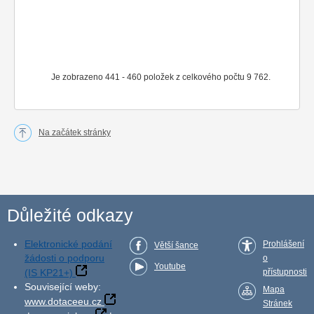
Je zobrazeno 441 - 460 položek z celkového počtu 9 762.
Na začátek stránky
Důležité odkazy
Elektronické podání
Prohlášení
Větší šance
žádosti o podporu
o
Youtube
(IS KP21+)
přístupnosti
Související weby:
Mapa
www.dotaceeu.cz
Stránek