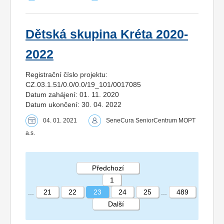
Dětská skupina Kréta 2020-
2022
Registrační číslo projektu:
CZ.03.1.51/0.0/0.0/19_101/0017085
Datum zahájení: 01. 11. 2020
Datum ukončení: 30. 04. 2022
04. 01. 2021
SeneCura SeniorCentrum MOPT
a.s.
Předchozí
1
...
21
22
23
24
25
...
489
Další
STRÁNKA 23 489