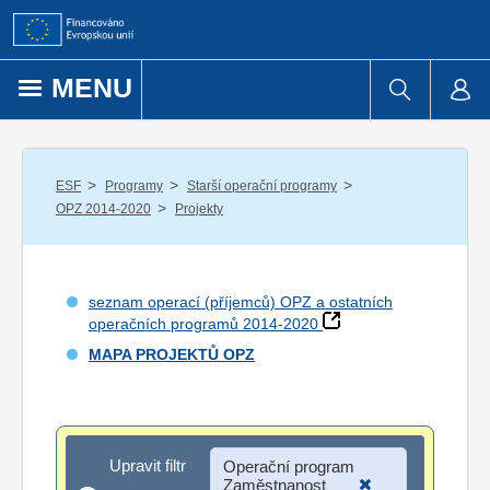
Přejít k obsahu
MENU
/
/
/
ESF
Programy
Starší operační programy
/
OPZ 2014-2020
Projekty
seznam operací (příjemců) OPZ a ostatních
operačních programů 2014-2020
MAPA PROJEKTŮ OPZ
Upravit filtr
Upravit filtr
Operační program
Zaměstnanost