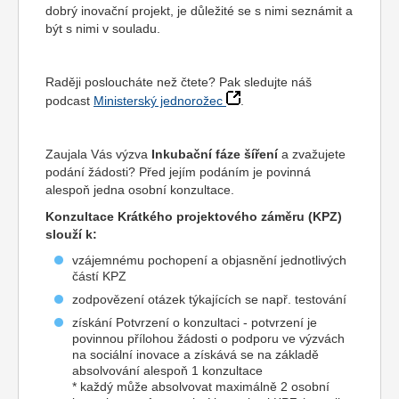
dobrý inovační projekt, je důležité se s nimi seznámit a
být s nimi v souladu.
Raději posloucháte než čtete? Pak sledujte náš
podcast
Ministerský jednorožec
.
Zaujala Vás výzva
Inkubační fáze šíření
a zvažujete
podání žádosti? Před jejím podáním je povinná
alespoň jedna osobní konzultace.
Konzultace Krátkého projektového záměru (KPZ)
slouží k:
vzájemnému pochopení a objasnění jednotlivých
částí KPZ
zodpovězení otázek týkajících se např. testování
získání Potvrzení o konzultaci - potvrzení je
povinnou přílohou žádosti o podporu ve výzvách
na sociální inovace a získává se na základě
absolvování alespoň 1 konzultace
* každý může absolvovat maximálně 2 osobní