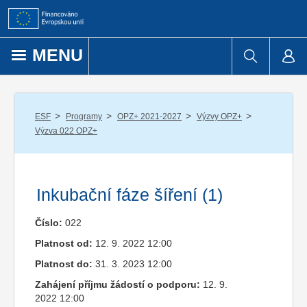
Přejít k obsahu
MENU
/
/
/
/
ESF
Programy
OPZ+ 2021-2027
Výzvy OPZ+
Výzva 022 OPZ+
Inkubační fáze šíření (1)
Číslo:
022
Platnost od:
12. 9. 2022 12:00
Platnost do:
31. 3. 2023 12:00
Zahájení příjmu žádostí o podporu:
12. 9.
2022 12:00