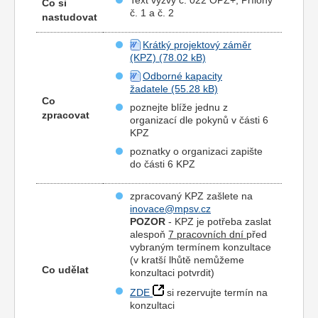
Text výzvy č. 022 OPZ+, Přílohy
Co si
č. 1 a č. 2
nastudovat
Krátký projektový záměr
(KPZ)
Odborné kapacity
žadatele
Co
poznejte blíže jednu z
zpracovat
organizací dle pokynů v části 6
KPZ
poznatky o organizaci zapište
do části 6 KPZ
zpracovaný KPZ zašlete na
inovace@mpsv.cz
POZOR
- KPZ je potřeba zaslat
alespoň
7 pracovních dní
před
vybraným termínem konzultace
(v kratší lhůtě nemůžeme
Co udělat
konzultaci potvrdit)
ZDE
si rezervujte termín na
konzultaci