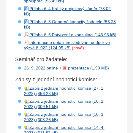
spolupráci
Příloha č. 4 Krátký projektový záměr
Příloha č. 5 Odborné kapacity žadatele
Příloha č. 6 Potvrzení o konzultaci
Informace o detailním sledování podpor ve
výzvě č. 022
(nové)
Seminář pro žadatele:
26. 9. 2022 online
+
prezentace
Zápisy z jednání hodnoticí komise:
Zápis z jednání hodnoticí komise (27. 1.
2023)
Zápis z jednání hodnoticí komise (10. 2.
2023)
Zápis z jednání hodnoticí komise (10. 3.
2023)
Zápis z jednání hodnoticí komise (14. 4.
2023)