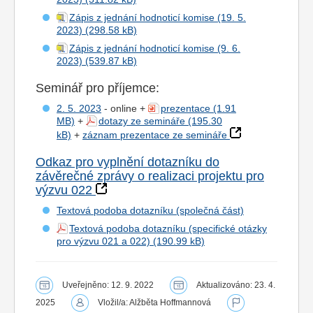
Zápis z jednání hodnoticí komise (19. 5.
2023)
Zápis z jednání hodnoticí komise (9. 6.
2023)
Seminář pro příjemce:
2. 5. 2023
- online +
prezentace
+
dotazy ze semináře
+
záznam prezentace ze semináře
Odkaz pro vyplnění dotazníku do
závěrečné zprávy o realizaci projektu pro
výzvu 022
Textová podoba dotazníku (společná část)
Textová podoba dotazníku (specifické otázky
pro výzvu 021 a 022)
Uveřejněno: 12. 9. 2022
Aktualizováno: 23. 4.
2025
Vložil/a: Alžběta Hoffmannová