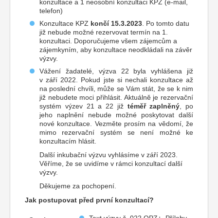
konzultace a 1 neosobní konzultaci KPZ (e-mail,
telefon)
Konzultace KPZ
končí 15.3.2023
. Po tomto datu
již nebude možné rezervovat termín na 1.
konzultaci. Doporučujeme všem zájemcům a
zájemkyním, aby konzultace neodkládali na závěr
výzvy.
Vážení žadatelé, výzva 22 byla vyhlášena již
v září 2022. Pokud jste si nechali konzultace až
na poslední chvíli, může se Vám stát, že se k nim
již nebudete moci přihlásit. Aktuálně je rezervační
systém výzev 21 a 22 již
téměř zaplněný
, po
jeho naplnění nebude možné poskytovat další
nové konzultace. Vezměte prosím na vědomí, že
mimo rezervační systém se není možné ke
konzultacím hlásit.
Další inkubační výzvu vyhlásíme v září 2023.
Věříme, že se uvidíme v rámci konzultací další
výzvy.
Děkujeme za pochopení.
Jak postupovat před první konzultací?