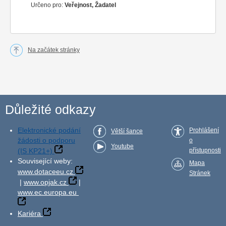
Určeno pro:
Veřejnost, Žadatel
Na začátek stránky
Důležité odkazy
Elektronické podání
Prohlášení
Větší šance
žádosti o podporu
o
Youtube
(IS KP21+)
přístupnosti
Související weby:
Mapa
www.dotaceeu.cz
Stránek
|
www.opjak.cz
|
www.ec.europa.eu
Kariéra