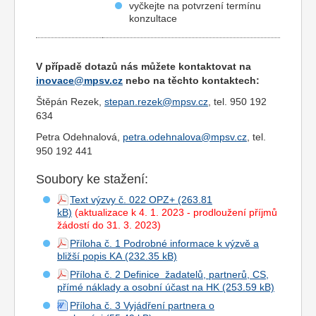
vyčkejte na potvrzení termínu
konzultace
V případě dotazů nás můžete kontaktovat na
inovace@mpsv.cz
nebo na těchto kontaktech:
Štěpán Rezek,
stepan.rezek@mpsv.cz
, tel. 950 192
634
Petra Odehnalová,
petra.odehnalova@mpsv.cz
, tel.
950 192 441
Soubory ke stažení:
Text výzvy č. 022 OPZ+
(aktualizace k 4. 1. 2023 - prodloužení příjmů
žádostí do 31. 3. 2023)
Příloha č. 1 Podrobné informace k výzvě a
bližší popis KA
Příloha č. 2 Definice žadatelů, partnerů, CS,
přímé náklady a osobní účast na HK
Příloha č. 3 Vyjádření partnera o