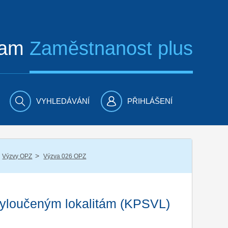
ram
Zaměstnanost plus
VYHLEDÁVÁNÍ
PŘIHLÁŠENÍ
/
Výzvy OPZ
Výzva 026 OPZ
 vyloučeným lokalitám (KPSVL)