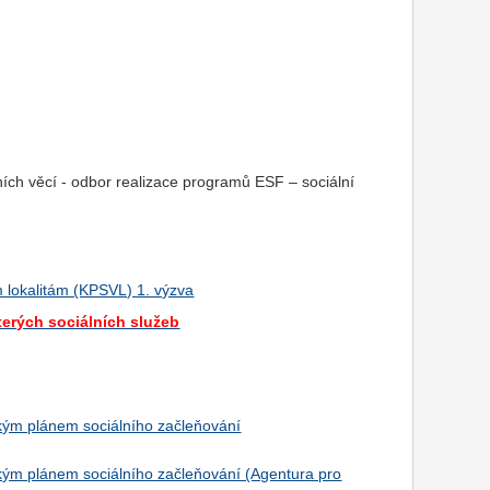
ních věcí - odbor realizace programů ESF – sociální
 lokalitám (KPSVL) 1. výzva
terých sociálních služeb
ickým plánem sociálního začleňování
ickým plánem sociálního začleňování (Agentura pro