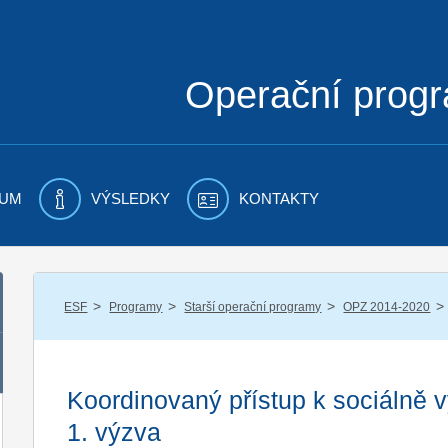
Operační prog
UM
VÝSLEDKY
KONTAKTY
/
/
/
/
ESF
Programy
Starší operační programy
OPZ 2014-2020
Koordinovaný přístup k sociálně
1. výzva