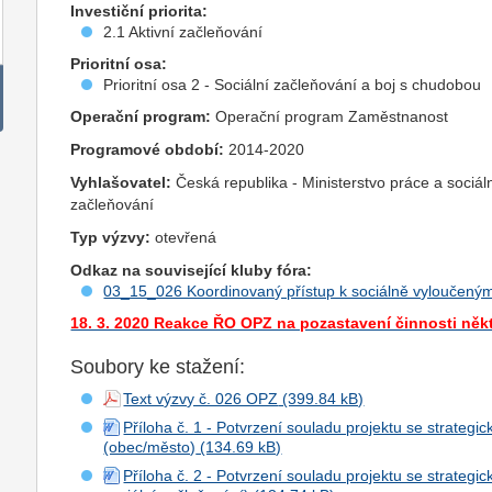
Investiční priorita:
2.1 Aktivní začleňování
Prioritní osa:
Prioritní osa 2 - Sociální začleňování a boj s chudobou
Operační program:
Operační program Zaměstnanost
Programové období:
2014-2020
Vyhlašovatel:
Česká republika - Ministerstvo práce a sociál
začleňování
Typ výzvy:
otevřená
Odkaz na související kluby fóra:
03_15_026 Koordinovaný přístup k sociálně vyloučeným
18. 3. 2020 Reakce ŘO OPZ na pozastavení činnosti něk
Soubory ke stažení:
Text výzvy č. 026 OPZ
Příloha č. 1 - Potvrzení souladu projektu se strateg
(obec/město)
Příloha č. 2 - Potvrzení souladu projektu se strateg