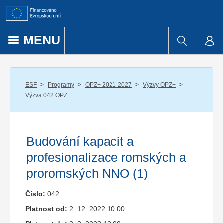
Přejít k obsahu
MENU
/
/
/
/
ESF
Programy
OPZ+ 2021-2027
Výzvy OPZ+
Výzva 042 OPZ+
Budování kapacit a
profesionalizace romských a
proromských NNO (1)
Číslo:
042
Platnost od:
2. 12. 2022 10:00