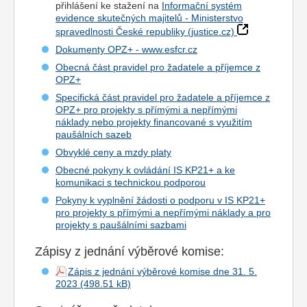
přihlášení ke stažení na
Informační systém
evidence skutečných majitelů - Ministerstvo
spravedlnosti České republiky (justice.cz)
Dokumenty OPZ+ - www.esfcr.cz
Obecná část pravidel pro žadatele a příjemce z
OPZ+
Specifická část pravidel pro žadatele a příjemce z
OPZ+ pro projekty s přímými a nepřímými
náklady nebo projekty financované s využitím
paušálních sazeb
Obvyklé ceny a mzdy platy
Obecné pokyny k ovládání IS KP21+ a ke
komunikaci s technickou podporou
Pokyny k vyplnění žádosti o podporu v IS KP21+
pro projekty s přímými a nepřímými náklady a pro
projekty s paušálními sazbami
Zápisy z jednání výběrové komise:
Zápis z jednání výběrové komise dne 31. 5.
2023