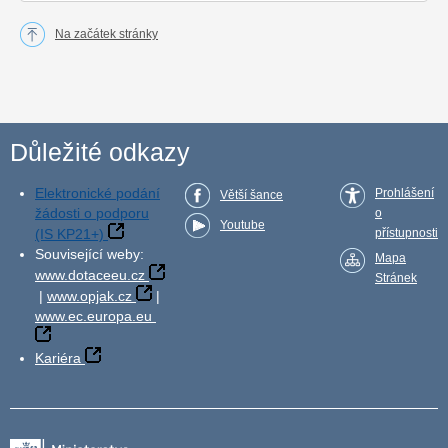
Na začátek stránky
Důležité odkazy
Elektronické podání
Prohlášení
Větší šance
žádosti o podporu
o
Youtube
(IS KP21+)
přístupnosti
Související weby:
Mapa
www.dotaceeu.cz
Stránek
|
www.opjak.cz
|
www.ec.europa.eu
Kariéra