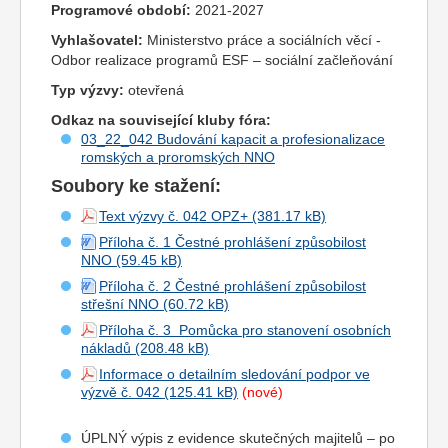
Programové období:
2021-2027
Vyhlašovatel:
Ministerstvo práce a sociálních věcí -
Odbor realizace programů ESF – sociální začleňování
Typ výzvy:
otevřená
Odkaz na související kluby fóra:
03_22_042 Budování kapacit a profesionalizace
romských a proromských NNO
Soubory ke stažení:
Text výzvy č. 042 OPZ+
Příloha č. 1 Čestné prohlášení způsobilost
NNO
Příloha č. 2 Čestné prohlášení způsobilost
střešní NNO
Příloha č. 3 Pomůcka pro stanovení osobních
nákladů
Informace o detailním sledování podpor ve
výzvě č. 042
(nové)
ÚPLNÝ výpis z evidence skutečných majitelů – po