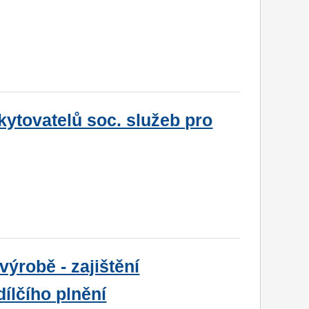
kytovatelů soc. služeb pro
ýrobě - zajištění
dílčího plnění