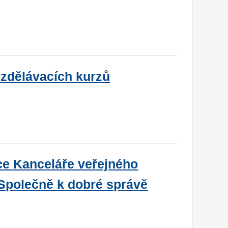
vzdělávacích kurzů
ce Kanceláře veřejného
 Společně k dobré správě