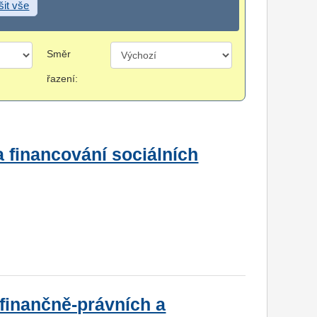
šit vše
Směr
řazení:
ia financování sociálních
 finančně-právních a