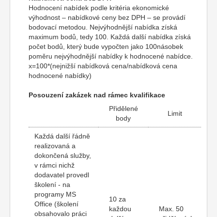
Hodnocení nabídek podle kritéria ekonomické
výhodnost – nabídkové ceny bez DPH – se provádí
bodovací metodou. Nejvýhodnější nabídka získá
maximum bodů, tedy 100. Každá další nabídka získá
počet bodů, který bude vypočten jako 100násobek
poměru nejvýhodnější nabídky k hodnocené nabídce.
x=100*(nejnižší nabídková cena/nabídková cena
hodnocené nabídky)
Posouzení zakázek nad rámec kvalifikace
Přidělené
Limit
body
Každá další řádně
realizovaná a
dokončená služby,
v rámci nichž
dodavatel provedl
školení - na
programy MS
10 za
Office (školení
každou
Max. 50
obsahovalo práci