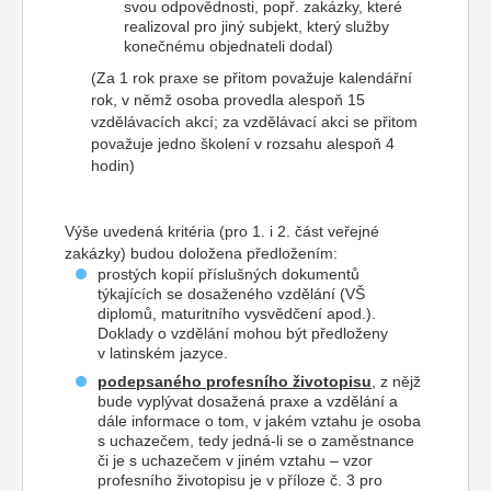
svou odpovědnosti, popř. zakázky, které
realizoval pro jiný subjekt, který služby
konečnému objednateli dodal)
(Za 1 rok praxe se přitom považuje kalendářní
rok, v němž osoba provedla alespoň 15
vzdělávacích akcí; za vzdělávací akci se přitom
považuje jedno školení v rozsahu alespoň 4
hodin)
Výše uvedená kritéria (pro 1. i 2. část veřejné
zakázky) budou doložena předložením:
prostých kopií příslušných dokumentů
týkajících se dosaženého vzdělání (VŠ
diplomů, maturitního vysvědčení apod.).
Doklady o vzdělání mohou být předloženy
v latinském jazyce.
podepsaného profesního životopisu
, z nějž
bude vyplývat dosažená praxe a vzdělání a
dále informace o tom, v jakém vztahu je osoba
s uchazečem, tedy jedná-li se o zaměstnance
či je s uchazečem v jiném vztahu – vzor
profesního životopisu je v příloze č. 3 pro