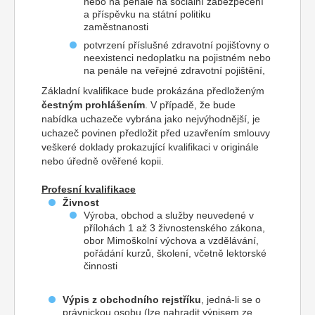
nebo na penále na sociální zabezpečení
a příspěvku na státní politiku
zaměstnanosti
potvrzení příslušné zdravotní pojišťovny o
neexistenci nedoplatku na pojistném nebo
na penále na veřejné zdravotní pojištění,
Základní kvalifikace bude prokázána předloženým
čestným prohlášením
. V případě, že bude
nabídka uchazeče vybrána jako nejvýhodnější, je
uchazeč povinen předložit před uzavřením smlouvy
veškeré doklady prokazující kvalifikaci v originále
nebo úředně ověřené kopii.
Profesní kvalifikace
Živnost
Výroba, obchod a služby neuvedené v
přílohách 1 až 3 živnostenského zákona,
obor Mimoškolní výchova a vzdělávání,
pořádání kurzů, školení, včetně lektorské
činnosti
Výpis z obchodního rejstříku
, jedná-li se o
právnickou osobu (lze nahradit výpisem ze