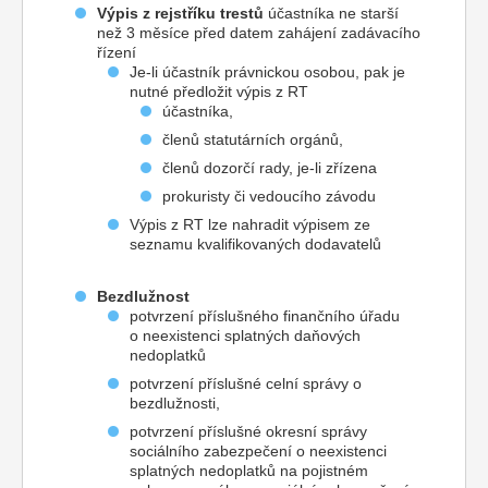
Výpis z rejstříku trestů
účastníka ne starší
než 3 měsíce před datem zahájení zadávacího
řízení
Je-li účastník právnickou osobou, pak je
nutné předložit výpis z RT
účastníka,
členů statutárních orgánů,
členů dozorčí rady, je-li zřízena
prokuristy či vedoucího závodu
Výpis z RT lze nahradit výpisem ze
seznamu kvalifikovaných dodavatelů
Bezdlužnost
potvrzení příslušného finančního úřadu
o neexistenci splatných daňových
nedoplatků
potvrzení příslušné celní správy o
bezdlužnosti,
potvrzení příslušné okresní správy
sociálního zabezpečení o neexistenci
splatných nedoplatků na pojistném