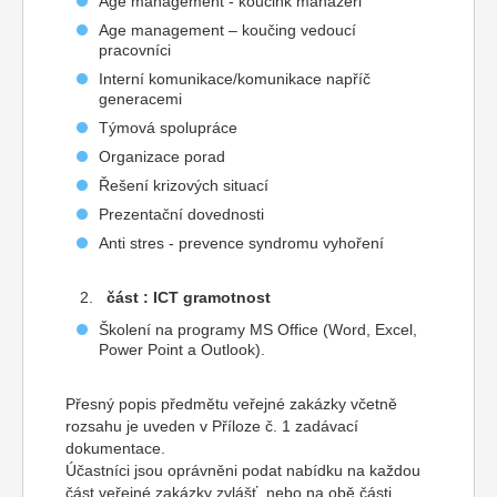
Age management - koučink manažeři
Age management – koučing vedoucí
pracovníci
Interní komunikace/komunikace napříč
generacemi
Týmová spolupráce
Organizace porad
Řešení krizových situací
Prezentační dovednosti
Anti stres - prevence syndromu vyhoření
část : ICT gramotnost
Školení na programy MS Office (Word, Excel,
Power Point a Outlook).
Přesný popis předmětu veřejné zakázky včetně
rozsahu je uveden v Příloze č. 1 zadávací
dokumentace.
Účastníci jsou oprávněni podat nabídku na každou
část veřejné zakázky zvlášť, nebo na obě části