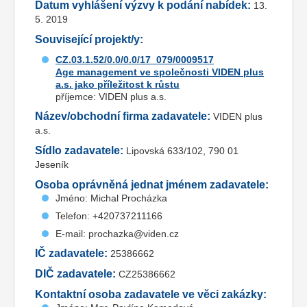
Datum vyhlášení výzvy k podání nabídek:
13.
5. 2019
Související projekt/y:
CZ.03.1.52/0.0/0.0/17_079/0009517
Age management ve společnosti VIDEN plus
a.s. jako příležitost k růstu
příjemce: VIDEN plus a.s.
Název/obchodní firma zadavatele:
VIDEN plus
a.s.
Sídlo zadavatele:
Lipovská 633/102, 790 01
Jeseník
Osoba oprávněná jednat jménem zadavatele:
Jméno: Michal Procházka
Telefon: +420737211166
E-mail: prochazka@viden.cz
IČ zadavatele:
25386662
DIČ zadavatele:
CZ25386662
Kontaktní osoba zadavatele ve věci zakázky: