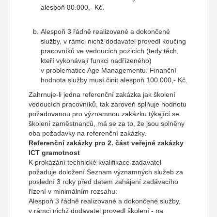
alespoň 80.000,- Kč.
Alespoň 3 řádně realizované a dokončené
služby, v rámci nichž dodavatel provedl koučing
pracovníků ve vedoucích pozicích (tedy těch,
kteří vykonávají funkci nadřízeného)
v problematice Age Managementu. Finanční
hodnota služby musí činit alespoň 100.000,- Kč.
Zahrnuje-li jedna referenční zakázka jak školení
vedoucích pracovníků, tak zároveň splňuje hodnotu
požadovanou pro významnou zakázku týkající se
školení zaměstnanců, má se za to, že jsou splněny
oba požadavky na referenční zakázky.
Referenční zakázky pro 2. část veřejné zakázky
ICT gramotnost
K prokázání technické kvalifikace zadavatel
požaduje doložení Seznam významných služeb za
poslední 3 roky před datem zahájení zadávacího
řízení v minimálním rozsahu:
Alespoň 3 řádně realizované a dokončené služby,
v rámci nichž dodavatel provedl školení - na