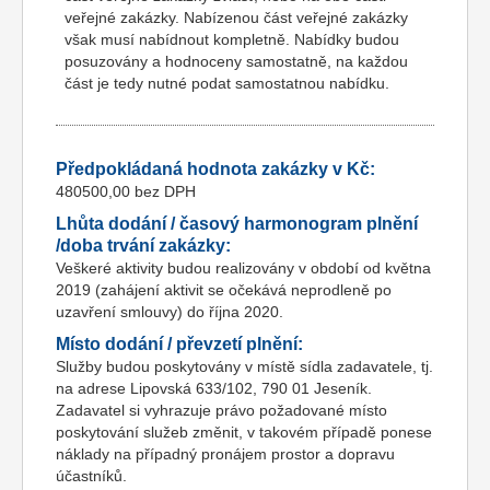
veřejné zakázky. Nabízenou část veřejné zakázky
však musí nabídnout kompletně. Nabídky budou
posuzovány a hodnoceny samostatně, na každou
část je tedy nutné podat samostatnou nabídku.
Předpokládaná hodnota zakázky v Kč:
480500,00 bez DPH
Lhůta dodání / časový harmonogram plnění
/doba trvání zakázky:
Veškeré aktivity budou realizovány v období od května
2019 (zahájení aktivit se očekává neprodleně po
uzavření smlouvy) do října 2020.
Místo dodání / převzetí plnění:
Služby budou poskytovány v místě sídla zadavatele, tj.
na adrese Lipovská 633/102, 790 01 Jeseník.
Zadavatel si vyhrazuje právo požadované místo
poskytování služeb změnit, v takovém případě ponese
náklady na případný pronájem prostor a dopravu
účastníků.