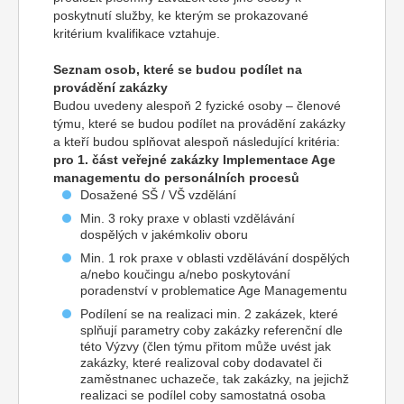
poskytnutí služby, ke kterým se prokazované
kritérium kvalifikace vztahuje.
Seznam osob, které se budou podílet na
provádění zakázky
Budou uvedeny alespoň 2 fyzické osoby – členové
týmu, které se budou podílet na provádění zakázky
a kteří budou splňovat alespoň následující kritéria:
pro 1. část veřejné zakázky
Implementace Age
managementu
do personálních procesů
Dosažené SŠ / VŠ vzdělání
Min. 3 roky praxe v oblasti vzdělávání
dospělých v jakémkoliv oboru
Min. 1 rok praxe v oblasti vzdělávání dospělých
a/nebo koučingu a/nebo poskytování
poradenství v problematice Age Managementu
Podílení se na realizaci min. 2 zakázek, které
splňují parametry coby zakázky referenční dle
této Výzvy (člen týmu přitom může uvést jak
zakázky, které realizoval coby dodavatel či
zaměstnanec uchazeče, tak zakázky, na jejichž
realizaci se podílel coby samostatná osoba