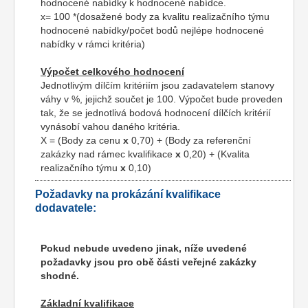
hodnocené nabídky k hodnocené nabídce.
x= 100 *(dosažené body za kvalitu realizačního týmu
hodnocené nabídky/počet bodů nejlépe hodnocené
nabídky v rámci kritéria)
Výpočet celkového hodnocení
Jednotlivým dílčím kritériím jsou zadavatelem stanovy
váhy v %, jejichž součet je 100. Výpočet bude proveden
tak, že se jednotlivá bodová hodnocení dílčích kritérií
vynásobí vahou daného kritéria.
X = (Body za cenu
x
0,70) + (Body za referenční
zakázky nad rámec kvalifikace
x
0,20) + (Kvalita
realizačního týmu
x
0,10)
Požadavky na prokázání kvalifikace
dodavatele:
Pokud nebude uvedeno jinak, níže uvedené
požadavky jsou pro obě části veřejné zakázky
shodné.
Základní kvalifikace