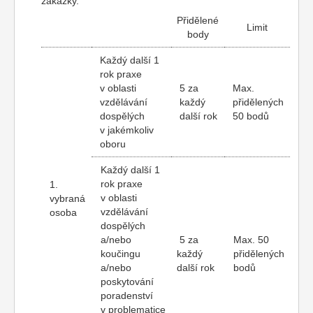
zakázky.
Přidělené
Limit
body
Každý další 1
rok praxe
v oblasti
5 za
Max.
vzdělávání
každý
přidělených
dospělých
další rok
50 bodů
v jakémkoliv
oboru
Každý další 1
rok praxe
1.
v oblasti
vybraná
vzdělávání
osoba
dospělých
a/nebo
5 za
Max. 50
koučingu
každý
přidělených
a/nebo
další rok
bodů
poskytování
poradenství
v problematice