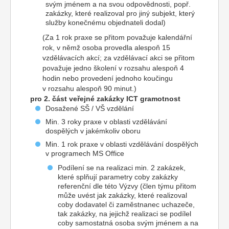
svým jménem a na svou odpovědnosti, popř.
zakázky, které realizoval pro jiný subjekt, který
služby konečnému objednateli dodal)
(Za 1 rok praxe se přitom považuje kalendářní
rok, v němž osoba provedla alespoň 15
vzdělávacích akcí; za vzdělávací akci se přitom
považuje jedno školení v rozsahu alespoň 4
hodin nebo provedení jednoho koučingu
v rozsahu alespoň 90 minut.)
pro 2. část veřejné zakázky
ICT gramotnost
Dosažené SŠ / VŠ vzdělání
Min. 3 roky praxe v oblasti vzdělávání
dospělých v jakémkoliv oboru
Min. 1 rok praxe v oblasti vzdělávání dospělých
v programech MS Office
Podílení se na realizaci min. 2 zakázek,
které splňují parametry coby zakázky
referenční dle této Výzvy (člen týmu přitom
může uvést jak zakázky, které realizoval
coby dodavatel či zaměstnanec uchazeče,
tak zakázky, na jejichž realizaci se podílel
coby samostatná osoba svým jménem a na