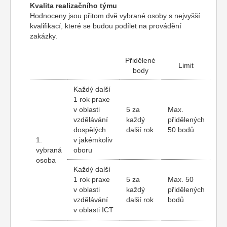
Kvalita realizačního týmu
Hodnoceny jsou přitom dvě vybrané osoby s nejvyšší
kvalifikací, které se budou podílet na provádění
zakázky.
Přidělené
Limit
body
Každý další
1 rok praxe
v oblasti
5 za
Max.
vzdělávání
každý
přidělených
dospělých
další rok
50 bodů
1.
v jakémkoliv
vybraná
oboru
osoba
Každý další
1 rok praxe
5 za
Max. 50
v oblasti
každý
přidělených
vzdělávání
další rok
bodů
v oblasti ICT