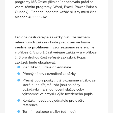
programy MS Office (školení obsahovalo práci se
všemi těmito programy: Word, Excel, Power Point a
Outlook). Finanční hodnota každé služby musí činit
alespoň 40.000,- Kč.
Pro obě části veřejné zakázky platí, že seznam
referenčních zakázek bude předložen ve formě
čestného prohlášení
(vzor seznamu referencí je
v příloze č. 5 pro 1.část veřejné zakázky a v příloze
č. 6 pro druhou část veřejné zakázky). Popis
zakázek bude obsahovat:
Identifikační údaje objednatele
Přesný název / označení zakázky
Přesný popis poskytnuté významné služby, ze
které bude zřejmé, zda jsou splněny
požadavky na zhodnocení služby coby
významné ve smyslu výše uvedeného popisu
Kontaktní osoba objednatele pro ověření
reference
Termín realizace služby (od – do)