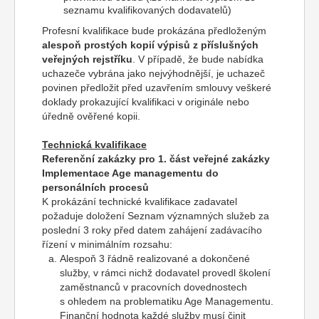
seznamu kvalifikovaných dodavatelů)
Profesní kvalifikace bude prokázána předloženým
alespoň prostých kopií výpisů z příslušných
veřejných rejstříku
. V případě, že bude nabídka
uchazeče vybrána jako nejvýhodnější, je uchazeč
povinen předložit před uzavřením smlouvy veškeré
doklady prokazující kvalifikaci v originále nebo
úředně ověřené kopii.
Technická kvalifikace
Referenční zakázky pro 1. část veřejné zakázky
Implementace Age managementu
do
personálních procesů
K prokázání technické kvalifikace zadavatel
požaduje doložení Seznam významných služeb za
poslední 3 roky před datem zahájení zadávacího
řízení v minimálním rozsahu:
Alespoň 3 řádně realizované a dokončené
služby, v rámci nichž dodavatel provedl školení
zaměstnanců v pracovních dovednostech
s ohledem na problematiku Age Managementu.
Finanční hodnota každé služby musí činit