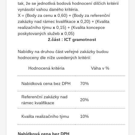
tak, že se jednotlivá bodová hodnocení dílčích kritérií
vynásobí vahou daného kritéria.
X = (Body za cenu
x
0,60) + (Body za referenční
zakázky nad rámec kvalifikace
x
0,20) + (Kvalita
realizačního týmu
x
0,15) + (Kvalita koncepce
poskytovaných služeb
x
0,05)
2.část : ICT gramotnost
Nabídky na druhou část veřejné zakázky budou
hodnoceny dle níže uvedených kritérií:
Hodnocená kritéria
Váha v %
Nabídková cena bez DPH
70%
Referenční zakázky nad
20%
rámec kvalifikace
Kvalita realizačního týmu
10%
Nabídková cena bez DPH