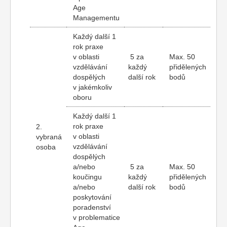
Age
Managementu
Každý další 1
rok praxe
v oblasti
5 za
Max. 50
vzdělávání
každý
přidělených
dospělých
další rok
bodů
v jakémkoliv
oboru
Každý další 1
rok praxe
2.
v oblasti
vybraná
vzdělávání
osoba
dospělých
a/nebo
5 za
Max. 50
koučingu
každý
přidělených
a/nebo
další rok
bodů
poskytování
poradenství
v problematice