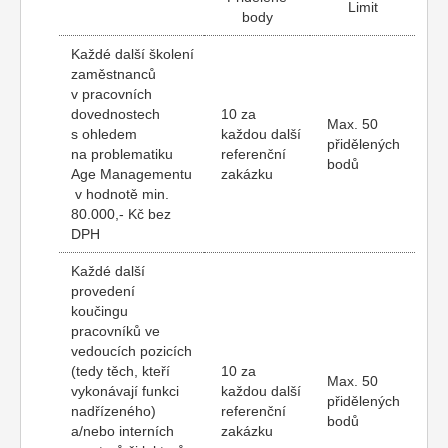
Limit
body
Každé další školení
zaměstnanců
v pracovních
dovednostech
10 za
Max. 50
s ohledem
každou další
přidělených
na problematiku
referenční
bodů
Age Managementu
zakázku
v hodnotě min.
80.000,- Kč bez
DPH
Každé další
provedení
koučingu
pracovníků ve
vedoucích pozicích
(tedy těch, kteří
10 za
Max. 50
vykonávají funkci
každou další
přidělených
nadřízeného)
referenční
bodů
a/nebo interních
zakázku