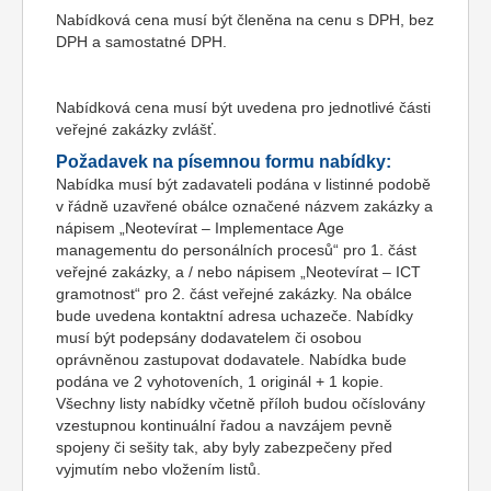
Nabídková cena musí být členěna na cenu s DPH, bez
DPH a samostatné DPH.
Nabídková cena musí být uvedena pro jednotlivé části
veřejné zakázky zvlášť.
Požadavek na písemnou formu nabídky:
Nabídka musí být zadavateli podána v listinné podobě
v řádně uzavřené obálce označené názvem zakázky a
nápisem „Neotevírat – Implementace Age
managementu do personálních procesů“ pro 1. část
veřejné zakázky, a / nebo nápisem „Neotevírat – ICT
gramotnost“ pro 2. část veřejné zakázky. Na obálce
bude uvedena kontaktní adresa uchazeče. Nabídky
musí být podepsány dodavatelem či osobou
oprávněnou zastupovat dodavatele. Nabídka bude
podána ve 2 vyhotoveních, 1 originál + 1 kopie.
Všechny listy nabídky včetně příloh budou očíslovány
vzestupnou kontinuální řadou a navzájem pevně
spojeny či sešity tak, aby byly zabezpečeny před
vyjmutím nebo vložením listů.