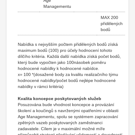
Age
Managementu
MAX 200
přidělených
bodů
Nabídka s nejvyšším počtem přidělených bodů získá
maximum bodů (100) pro účely hodnocení tohoto
dílčího kritéria. Každá další nabídka získá počet bodů,
který bude vypočten jako 100násobek poměru
hodnocené nabídky k hodnocené nabídce.
x= 100 *(dosažené body za kvalitu realizačního týmu
hodnocené nabídky/počet bodů nejlépe hodnocené
nabídky v rámci kritéria)
Kvalita koncepce poskytovaných služeb
Posuzována bude vhodnost koncepce a provázání
školení a koučingů s navrženými opatřeními v oblasti
Age Managementu, spolu se systémem zapracování
zpětných vazeb poskytovaných zaměstnanci
zadavatele. Cílem je v maximální možné míře
přizpůsobit strategii předávání vědomostí a dovedností