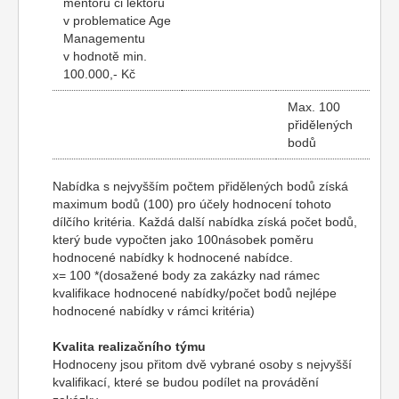
mentorů či lektorů
v problematice Age
Managementu
v hodnotě min.
100.000,- Kč
Max. 100
přidělených
bodů
Nabídka s nejvyšším počtem přidělených bodů získá
maximum bodů (100) pro účely hodnocení tohoto
dílčího kritéria. Každá další nabídka získá počet bodů,
který bude vypočten jako 100násobek poměru
hodnocené nabídky k hodnocené nabídce.
x= 100 *(dosažené body za zakázky nad rámec
kvalifikace hodnocené nabídky/počet bodů nejlépe
hodnocené nabídky v rámci kritéria)
Kvalita realizačního týmu
Hodnoceny jsou přitom dvě vybrané osoby s nejvyšší
kvalifikací, které se budou podílet na provádění