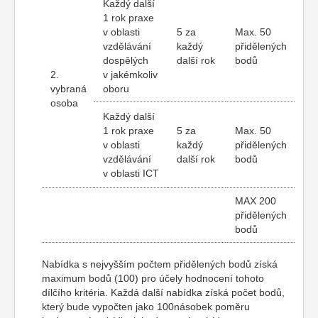
Každý další
1 rok praxe
v oblasti
5 za
Max. 50
vzdělávání
každý
přidělených
dospělých
další rok
bodů
2.
v jakémkoliv
vybraná
oboru
osoba
Každý další
1 rok praxe
5 za
Max. 50
v oblasti
každý
přidělených
vzdělávání
další rok
bodů
v oblasti ICT
MAX 200
přidělených
bodů
Nabídka s nejvyšším počtem přidělených bodů získá
maximum bodů (100) pro účely hodnocení tohoto
dílčího kritéria. Každá další nabídka získá počet bodů,
který bude vypočten jako 100násobek poměru