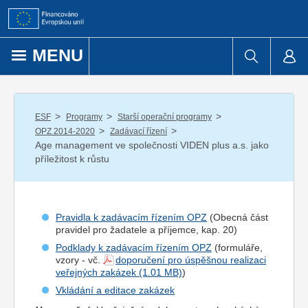
Přejít k obsahu
MENU
/
/
/
ESF
Programy
Starší operační programy
/
/
OPZ 2014-2020
Zadávací řízení
Age management ve společnosti VIDEN plus a.s. jako
příležitost k růstu
Pravidla k zadávacím řízením OPZ
(Obecná část
pravidel pro
žadatel
e a
příjemce
, kap. 20)
Podklady k zadávacím řízením OPZ
(formuláře,
vzory - vč.
doporučení pro úspěšnou realizaci
veřejných zakázek
)
Vkládání a editace zakázek