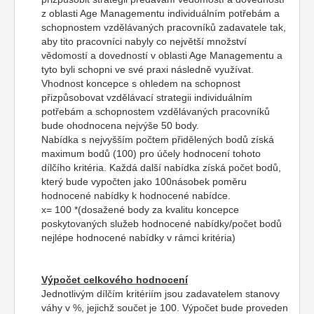
z oblasti Age Managementu individuálním potřebám a
schopnostem vzdělávaných pracovníků zadavatele tak,
aby tito pracovníci nabyly co největší množství
vědomostí a dovedností v oblasti Age Managementu a
tyto byli schopni ve své praxi následně využívat.
Vhodnost koncepce s ohledem na schopnost
přizpůsobovat vzdělávací strategii individuálním
potřebám a schopnostem vzdělávaných pracovníků
bude ohodnocena nejvýše 50 body.
Nabídka s nejvyšším počtem přidělených bodů získá
maximum bodů (100) pro účely hodnocení tohoto
dílčího kritéria. Každá další nabídka získá počet bodů,
který bude vypočten jako 100násobek poměru
hodnocené nabídky k hodnocené nabídce.
x= 100 *(dosažené body za kvalitu koncepce
poskytovaných služeb hodnocené nabídky/počet bodů
nejlépe hodnocené nabídky v rámci kritéria)
Výpočet celkového hodnocení
Jednotlivým dílčím kritériím jsou zadavatelem stanovy
váhy v %, jejichž součet je 100. Výpočet bude proveden