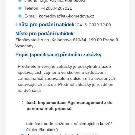
Jméno: Mgr. Pavlína Komedová
Telefon: +420604207021
E-mail: komedova@ak-komedova.cz
Lhůta pro podání nabídek:
24. 5. 2019 12:00
Místo pro podání nabídek:
Zlepšovatelé s.r.o. Kolbenova 616/34, 190 00 Praha 9-
Vysočany
Popis (specifikace) předmětu zakázky:
Předmětem veřejné zakázky je poskytnutí služeb
spočívajících zejména ve školení a vzdělávání
zaměstnanců zadavatele a dalších níže uvedených
souvisejících služeb. Předmět zakázky je rozdělen
na dvě části:
část: Implementace Age managementu
do
personálních procesů
tato část bude složena z následujících kurzů/
školení/koučinků: