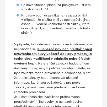
Celkové finanční plnění za poskytnutou službu
v částce bez DPH
Případný podíl účastníka na realizaci plnění
v případě, že službu plnil ve spolupráci s jinou
osobou (uvedení konkrétní části služby, kterou
účastník plnil, a procentuální vyjádření tohoto
plnění)
V případě, že bude nabídka uchazeče vybrána jako
nejvýhodnější,
je uchazeč povinen předložit před
uzavřením smlouvy veškeré doklady prokazující
technickou kvalifikaci v originále nebo úředně
ověřené kopii.
Referenční zakázky budou přitom
doloženy podepsaným potvrzením objednatele, že
byla zakázka řádně provedena a dokončena, s tím
že popis zakázky bude obsahovat alespoň
informace, které jsou požadovány pro popis
zakázky v rámci seznamu předaného ve formě
čestného prohlášení.
Je-li část technické kvalifikace prokazována
prostřednictvím jiné osoby, je uchazeč povinen
předložit písemný závazek této jiné osoby k