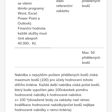
další
přidělených
se všemi
referenční
bodů
těmito programy:
zakázku
Word, Excel,
Power Point a
Outlook).
Finanční hodnota
každé služby musí
činit alespoň
40.000,- Kč.
Max. 50
přidělených
bodů
Nabídka s nejvyšším počtem přidělených bodů získá
maximum bodů (100) pro účely hodnocení tohoto
dílčího kritéria. Každá další nabídka získá počet bodů,
který bude vypočten jako 100násobek poměru
hodnocené nabídky k hodnocené nabídce.
x= 100 *(dosažené body za zakázky nad rámec
kvalifikace hodnocené nabídky/počet bodů nejlépe
hodnocené nabídky v rámci kritéria)