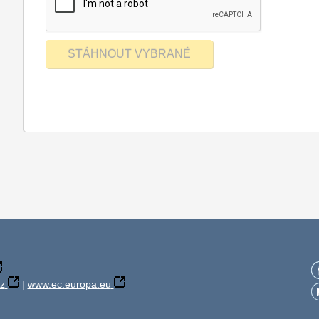
z
|
www.ec.europa.eu