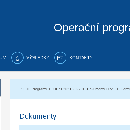
Operační prog
UM
VÝSLEDKY
KONTAKTY
/
/
/
/
ESF
Programy
OPZ+ 2021-2027
Dokumenty OPZ+
Formu
Dokumenty