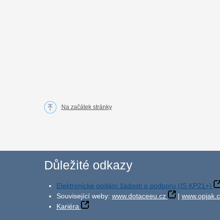
Na začátek stránky
Důležité odkazy
Elektronické podání žádosti o podporu (IS KP21+)
Související weby:
www.dotaceeu.cz
|
www.opjak.c
Kariéra