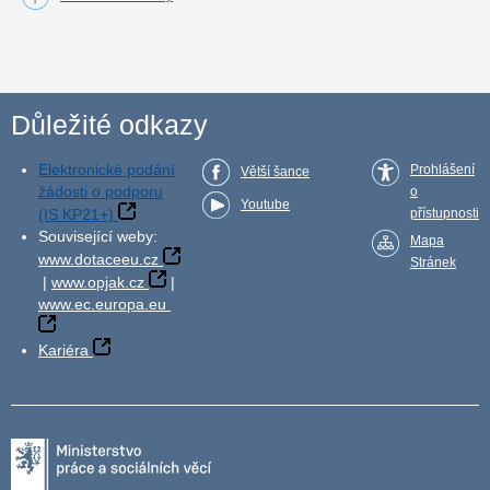
Důležité odkazy
Elektronické podání
Prohlášení
Větší šance
žádosti o podporu
o
Youtube
(IS KP21+)
přístupnosti
Související weby:
Mapa
www.dotaceeu.cz
Stránek
|
www.opjak.cz
|
www.ec.europa.eu
Kariéra