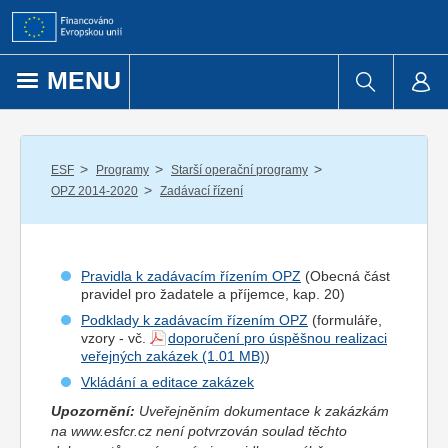
Přejít k obsahu
MENU
/
/
/
ESF
Programy
Starší operační programy
/
OPZ 2014-2020
Zadávací řízení
Pravidla k zadávacím řízením OPZ
(Obecná část
pravidel pro
žadatel
e a
příjemce
, kap. 20)
Podklady k zadávacím řízením OPZ
(formuláře,
vzory - vč.
doporučení pro úspěšnou realizaci
veřejných zakázek
)
Vkládání a editace zakázek
Upozornění:
Uveřejněním dokumentace k zakázkám
na www.esfcr.cz není potvrzován soulad těchto