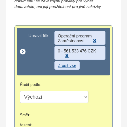
dokumentů se závaznými pravidly pro výběr
dodavatele, ani její použitelnost pro jiné zakázky.
Upravit filtr
Upravit filtr
Operační program
Zaměstnanost
0 - 561 533 476 CZK
Zrušit vše
Řadit podle:
Směr
řazení: